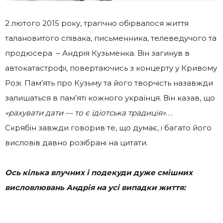
2 лютого 2015 року, трагічно обірвалося життя
талановитого співака, письменника, телеведучого та
продюсера – Андрія Кузьменка. Він загинув в
автокатастрофі, повертаючись з концерту у Кривому
Розі. Пам’ять про Кузьму та його творчість назавжди
залишаться в пам’яті кожного українця. Він казав, що
«рахувати дати — то є ідіотська традиція»
….
Скрябін завжди говорив те, що думає, і багато його
висловів давно розібрані на цитати.
Ось кілька влучних і подекуди дуже смішних
висловлювань Андрія на усі випадки життя: