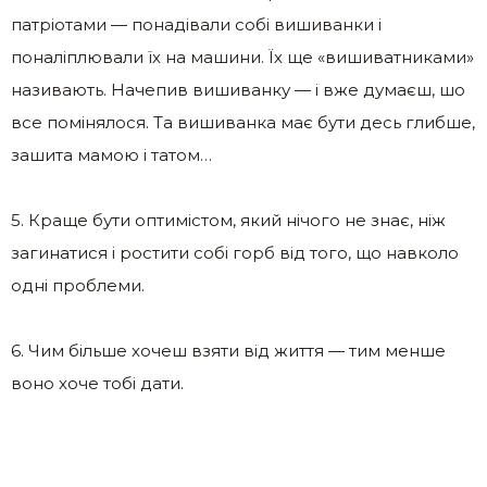
патріотами — понадівали собі вишиванки і
поналіплювали їх на машини. Їх ще «вишиватниками»
називають. Начепив вишиванку — і вже думаєш, шо
все помінялося. Та вишиванка має бути десь глибше,
зашита мамою і татом…
5. Краще бути оптимістом, який нічого не знає, ніж
загинатися і ростити собі горб від того, що навколо
одні проблеми.
6. Чим більше хочеш взяти від життя — тим менше
воно хоче тобі дати.