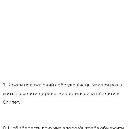
7. Кожен поважаючий себе українець має хоч раз в
житті посадити дерево, виростити сина і з’їздити в
Єгипет.
8. Щоб зберегти психічне здоров’я, треба обмежити