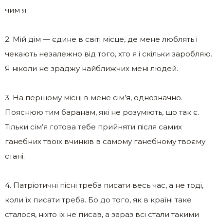
чим я.
2. Мій дім — єдине в світі місце, де мене люблять і
чекають незалежно від того, хто я і скільки заробляю.
Я ніколи не зраджу найближчих мені людей.
3. На першому місці в мене сім’я, однозначно.
Пояснюю тим баранам, які не розуміють, що так є.
Тільки сім’я готова тебе прийняти після самих
ганебних твоїх вчинків в самому ганебному твоєму
стані.
4. Патріотичні пісні треба писати весь час, а не тоді,
коли їх писати треба. Бо до того, як в країні таке
сталося, ніхто їх не писав, а зараз всі стали такими