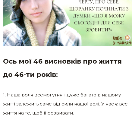
Ось мої 46 висновків про життя
до 46-ти років
:
1. Наша воля всемогутня, і дуже багато в нашому
житті залежить саме від сили нашої волі. У нас є все
життя на те, щоб її розвивати.