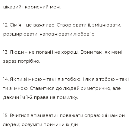
цікавий і корисний мені.
12. Сім’я – це важливо. Створювати її, зміцнювати,
розширювати, наповнювати любов’ю.
13. Люди – не погані і не хороші. Вони такі, як мені
зараз потрібно.
14. Як ти зі мною – так і я з тобою. І як я з тобою – так і
ти зі мною. Ставитися до людей симетрично, але
даючи їм 1-2 права на помилку.
15. Вчитися впізнавати і поважати справжні наміри
людей; розуміти причини їх дій.