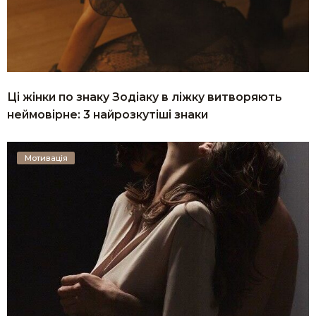
Ці жінки по знаку Зодіаку в ліжку витворяють
неймовірне: 3 найрозкутіші знаки
Мотивація