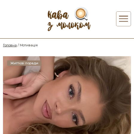
Головна
/
Мотивація
Життєві поради