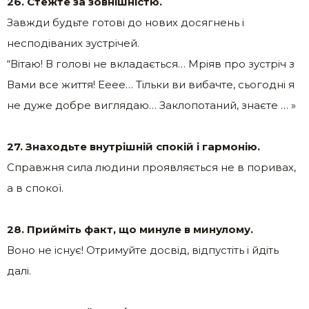
26. Стежте за зовнішністю.
Завжди будьте готові до нових досягнень і
несподіваних зустрічей.
“Вітаю! В голові не вкладається… Мріяв про зустріч з
Вами все життя! Ееее… Тільки ви вибачте, сьогодні я
не дуже добре виглядаю… Заклопотаний, знаєте … »
27. Знаходьте внутрішній спокій і гармонію.
Справжня сила людини проявляється не в поривах,
а в спокої.
28. Прийміть факт, що минуле в минулому.
Воно не існує! Отримуйте досвід, відпустіть і йдіть
далі.