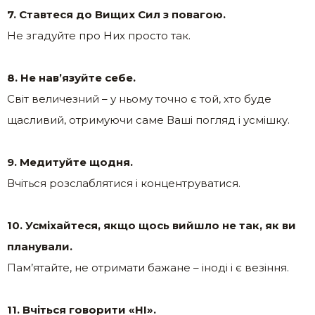
7. Ставтеся до Вищих Сил з повагою.
Не згадуйте про Них просто так.
8. Не нав’язуйте себе.
Світ величезний – у ньому точно є той, хто буде
щасливий, отримуючи саме Ваші погляд і усмішку.
9. Медитуйте щодня.
Вчіться розслаблятися і концентруватися.
10. Усміхайтеся, якщо щось вийшло не так, як ви
планували.
Пам’ятайте, не отримати бажане – іноді і є везіння.
11. Вчіться говорити «НІ».