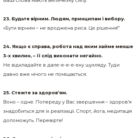
Ваші слова мають величезну силу.
23. Будьте вірним. Людям, принципам і вибору.
«Бути вірним – не вроджена риса. Це рішення!”
24. Якщо є справа, робота над яким займе менше
3-х хвилин, – її слід виконати негайно.
Не відкладайте в дале-е-е-е-еку шухляду. Туди
давно вже нічого не поміщається.
25. Стежте за здоров’ям.
Воно – одне. Попереду у Вас звершення – здоров’я
знадобиться для їх реалізації. Спорт, йога, медитація
допоможуть. Перевірте!