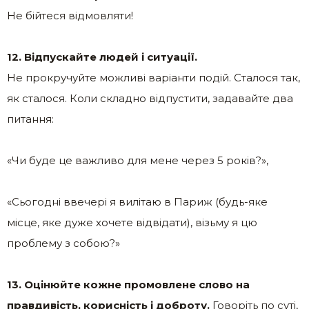
Не бійтеся відмовляти!
12. Відпускайте людей і ситуації.
Не прокручуйте можливі варіанти подій. Сталося так,
як сталося. Коли складно відпустити, задавайте два
питання:
«Чи буде це важливо для мене через 5 років?»,
«Сьогодні ввечері я вилітаю в Париж (будь-яке
місце, яке дуже хочете відвідати), візьму я цю
проблему з собою?»
13. Оцінюйте кожне промовлене слово на
правдивість, корисність і доброту.
Говоріть по суті,