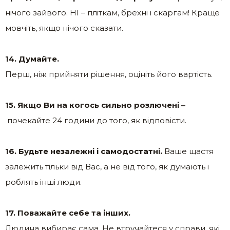
нічого зайвого. НІ – пліткам, брехні і скаргам! Краще
мовчіть, якщо нічого сказати.
14. Думайте.
Перш, ніж прийняти рішення, оцініть його вартість.
15. Якщо Ви на когось сильно розлючені –
почекайте 24 години до того, як відповісти.
16. Будьте незалежні і самодостатні.
Ваше щастя
залежить тільки від Вас, а не від того, як думають і
роблять інші люди.
17. Поважайте себе та інших.
Людина вибирає сама. Не втручайтеся у справи, які