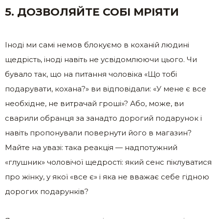
5. ДОЗВОЛЯЙТЕ СОБІ МРІЯТИ
Іноді ми самі немов блокуємо в коханій людині
щедрість, іноді навіть не усвідомлюючи цього. Чи
бувало так, що на питання чоловіка «Що тобі
подарувати, кохана?» ви відповідали: «У мене є все
необхідне, не витрачай гроші»? Або, може, ви
сварили обранця за занадто дорогий подарунок і
навіть пропонували повернути його в магазин?
Майте на увазі: така реакція — надпотужний
«глушник» чоловічої щедрості: який сенс піклуватися
про жінку, у якої «все є» і яка не вважає себе гідною
дорогих подарунків?