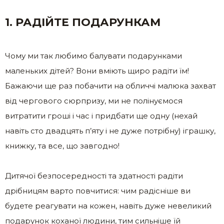
1. РАДІЙТЕ ПОДАРУНКАМ
Чому ми так любимо балувати подарунками
маленьких дітей? Вони вміють щиро радіти їм!
Бажаючи ще раз побачити на обличчі малюка захват
від чергового сюрпризу, ми не полінуємося
витратити гроші і час і придбати ще одну (нехай
навіть сто двадцять п’яту і не дуже потрібну) іграшку,
книжку, та все, що завгодно!
Дитячої безпосередності та здатності радіти
дрібницям варто повчитися: чим радісніше ви
будете реагувати на кожен, навіть дуже невеликий
подарунок коханої людини, тим сильніше їй