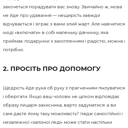
захочеться порадувати вас знову. Звичайно ж, мова
не йде про удавання — нещирість завжди
відчувається і зіграє з вами злий жарт. Але навчитися
іноді «включати» в собі маленьку дівчинку, яка
приймає подарунки з захопленням і радістю, можна і
потрібно.
2. ПРОСІТЬ ПРО ДОПОМОГУ
Щедрість йде рука об руку з прагненням піклуватися
і оберігати. Якщо ваш чоловік не цілком відповідає
образу лицаря-захисника, варто задуматися: а ви
самі даєте йому таку можливість? Імідж самостійної і
незалежної «залізної леді» може стати настільки