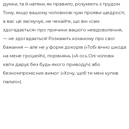
думки, та й натяки, як правило, розуміють з трудом.
Тому, якщо вашому чоловікові чужі прояви щедрості,
а вас це засмучує, не чекайте, що він «сам
здогадається» про причини вашого невдоволення,
— не здогадається! Розкажіть коханому про свої
бажання — але не у формі докорів («Тобі вічно шкода
на мене грошей!»), порівнянь («А ось Олі чоловік
квіти дарує без будь-якого приводу!») або
безкомпромісних вимог («Хочу, щоб ти мені купив
пальто»).