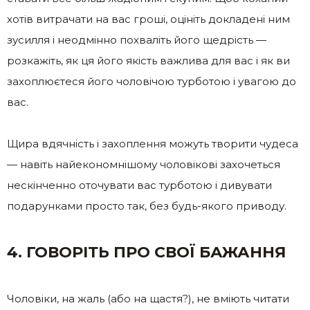
хотів витрачати на вас гроші, оцініть докладені ним
зусилля і неодмінно похваліть його щедрість —
розкажіть, як ця його якість важлива для вас і як ви
захоплюєтеся його чоловічою турботою і увагою до
вас.
Щира вдячність і захоплення можуть творити чудеса
— навіть найекономнішому чоловікові захочеться
нескінченно оточувати вас турботою і дивувати
подарунками просто так, без будь-якого приводу.
4. ГОВОРІТЬ ПРО СВОЇ БАЖАННЯ
Чоловіки, на жаль (або на щастя?), не вміють читати