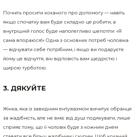
Почніть просити коханого про допомогу — навіть
якщо спочатку вам буде складно це робити, а
внутрішній голос буде наполегливо шепотіти: «Я
сама впораюся!» Одна з основних потреб чоловіка
— відчувати себе потрібним, і якщо ви подаруєте
йому це відчуття, він відповість вам щедрістю і
щирою турботою.
3. ДЯКУЙТЕ
Жінка, яка із завидним ентузіазмом вичитує обранця
за жадібність, але не вміє від душі подякувати, лише
сприяє тому, що її чоловік буде з кожним днем
ставати все більш жадібним і скупим. Щоб коханий