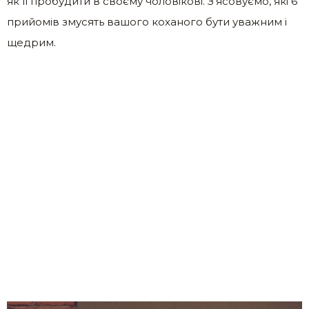
як її пробудити в своєму чоловікові. З’ясовуємо, які 6
прийомів змусять вашого коханого бути уважним і
щедрим.