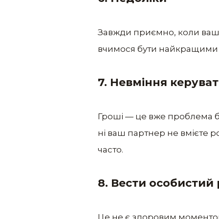
Завжди приємно, коли ваш п
вчимося бути найкращими
7. Невміння керува
Гроші — це вже проблема ба
ні ваш партнер не вмієте 
часто.
8. Вести особистий
Це не є здоровим моменто