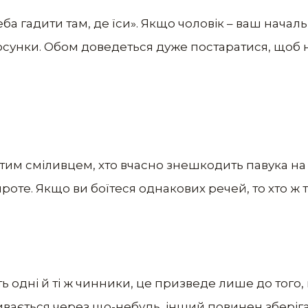
ба гадити там, де їси». Якщо чоловік – ваш начал
осунки. Обом доведеться дуже постаратися, щоб
 тим сміливцем, хто вчасно знешкодить павука на 
оте. Якщо ви боїтеся однакових речей, то хто ж 
ть одні й ті ж чинники, це призведе лише до того
ривається через що-небудь, інший повинен зберіг