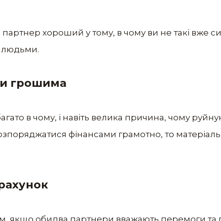
артнер хороший у тому, в чому ви не такі вже силь
 людьми.
ти грошима
гато в чому, і навіть велика причина, чому руйную
розпоряджатися фінансами грамотно, то матеріал
 рахунок
м, якщо обидва партнери вважають перемоги та 