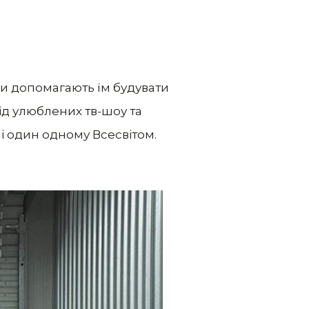
нки допомагають їм будувати
від улюблених тв-шоу та
і один одному Всесвітом.