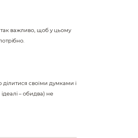
у так важливо, щоб у цьому
потрібно.
о ділитися своїми думками і
 ідеалі – обидва) не