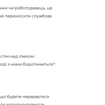
ьник чи роботодавець, це
 не переносити службове
стіні над ліжком.
тоді з ними боротиметься?
, що будете нервуватися
ати холоднокровність.