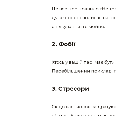
Це все про правило «Не тре
дуже погано впливає на ст
спілкування в сімейне.
2. Фобії
Хтось у вашій парі має бути
Перебільшений приклад, пр
3. Стресори
Якщо вас і чоловіка дратую
обидва. Коли один з вас з