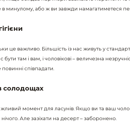
в минулому, або ж ви завжди намагатиметеся пе
гігієни
ьки це важливо. Більшість із нас живуть у стандар
 бути там і вам, і чоловікові – величезна незручніс
е повинні співпадати.
 в солодощах
жливий момент для ласунів. Якщо ви та ваш чоло
нічого. Але зазіхати на десерт – заборонено.