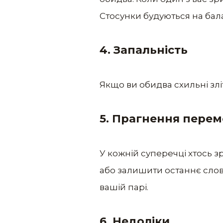
Стосунки будуються на бала
4. Запальність
Якщо ви обидва схильні зліт
5. Прагнення перемо
У кожній суперечці хтось з
або залишити останнє слово 
вашій парі.
6. Недоліки