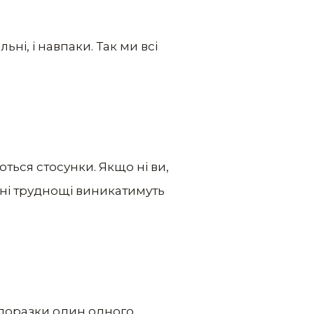
ні, і навпаки. Так ми всі
ться стосунки. Якщо ні ви,
ьні труднощі виникатимуть
поразки один одного.