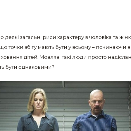
що деякі загальні риси характеру в чоловіка та жі
є, що точки збігу мають бути у всьому – починаючи 
овання дітей. Мовляв, такі люди просто надіслан
ють бути однаковими?