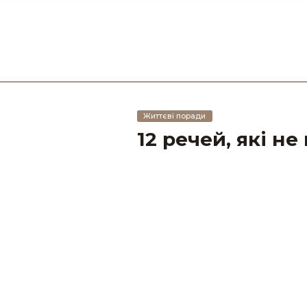
Життєві поради
12 речей, які н