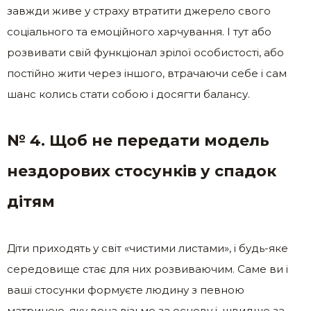
завжди живе у страху втратити джерело свого
соціального та емоційного харчування. І тут або
розвивати свій функціонал зрілої особистості, або
постійно жити через іншого, втрачаючи себе і сам
шанс колись стати собою і досягти балансу.
№ 4. Щоб не передати модель
нездорових стосунків у спадок
дітям
Діти приходять у світ «чистими листами», і будь-яке
середовище стає для них розвиваючим. Саме ви і
ваші стосунки формуєте людину з певною
матрицею, яку вона візьме за основу і, швидше за