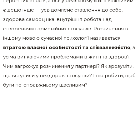
героїчних епосів, а ось у реальному житті важливим
є дещо інше — усвідомлене ставлення до себе,
здорова самооцінка, внутрішня робота над
створенням гармонійних стосунків. Розчинення в
іншому мовою сучасної психології називається
втратою власної особистості та співзалежністю
, з
усіма витікаючими проблемами в житті та здоров’ї.
Чим загрожує розчинення у партнері? Як зрозуміти,
що вступили у нездорові стосунки? І що робити, щоб
бути по-справжньому щасливим?