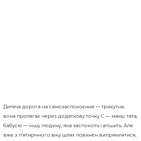
Дитяча дорога на самозаспокоєння — трикутна,
вона пролягає через додаткову точку С — маму, тата,
бабусю — іншу людину, яка заспокоїть і втішить. Але
вже з п’ятирічного віку шлях повинен випрямлятися,