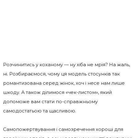
Розчинитись у коханому — ну хіба не мрія? На жаль,
ні. Розбираємося, чому ця модель стосунків так
романтизована серед жінок, хоч і несе нам лише
шкоду. А також ділимося «чек-листом», який
допоможе вам стати по-справжньому
самодостатьою та щасливою.
Самопожертвування і самозречення хороші для