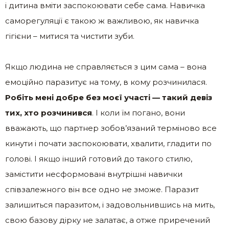
і дитина вміти заспокоювати себе сама. Навичка
саморегуляції є такою ж важливою, як навичка
гігієни – митися та чистити зуби.
Якщо людина не справляється з цим сама – вона
емоційно паразитує на тому, в кому розчинилася.
Робіть мені добре без моєї участі — такий девіз
тих, хто розчинився
. І коли їм погано, вони
вважають, що партнер зобов’язаний терміново все
кинути і почати заспокоювати, хвалити, гладити по
голові. І якщо інший готовий до такого стилю,
замістити несформовані внутрішні навички
співзалежного він все одно не зможе. Паразит
залишиться паразитом, і задовольнившись на мить,
свою базову дірку не залатає, а отже приречений