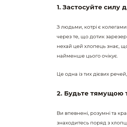
1. Застосуйте силу 
З людьми, котрі є колегами
через те, що дотик зарезе
нехай цей хлопець знає, що 
найменше цього очікує.
Це одна із тих дієвих речей,
2. Будьте тямущою 
Ви впевнені, розумні та кр
знаходитесь поряд з хлопце