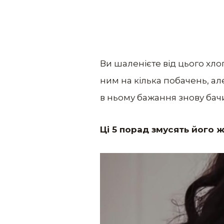
Ви шаленієте від цього хло
ним на кілька побачень, ал
в ньому бажання знову бачи
Ці 5 порад змусять його ж