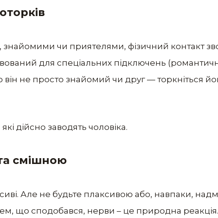
доторків
, знайомими чи приятелями, фізичний контакт зво
рвований для спеціальних підключень (романтичн
він не просто знайомий чи друг — торкніться його.
 які дійсно заводять чоловіка.
та смішною
асиві. Але не будьте плаксивою або, навпаки, над
м, що сподобався, нерви – це природна реакція. Д