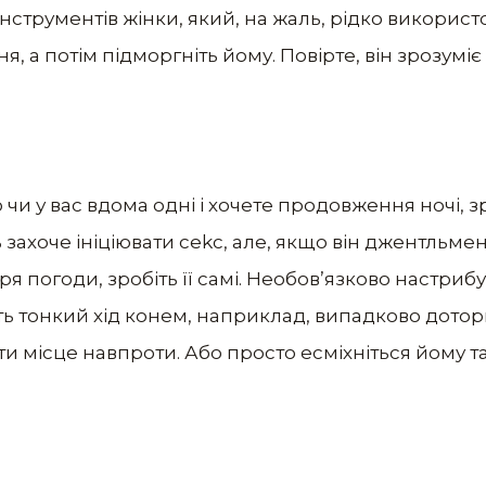
нструментів жінки, який, на жаль, рідко використ
, а потім підморгніть йому. Повірте, він зрозуміє
чи у вас вдома одні і хочете продовження ночі, з
захоче ініціювати сеkс, але, якщо він джентльмен,
я погоди, зробіть її самі. Необов’язково настрибу
іть тонкий хід конем, наприклад, випадково доторк
ти місце навпроти. Або просто eсміхніться йому та 