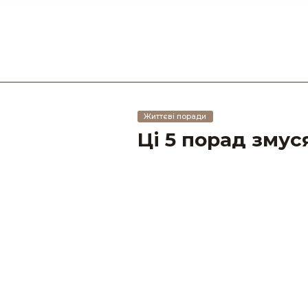
Життєві поради
Ці 5 порад змуся