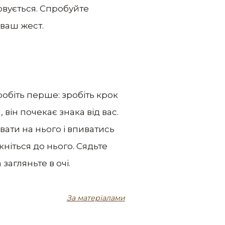
овується. Спробуйте
 ваш жест.
робіть перше: зробіть крок
 він почекає знака від вас.
вати на нього і впиватись
ніться до нього. Сядьте
загляньте в очі.
За матеріалами