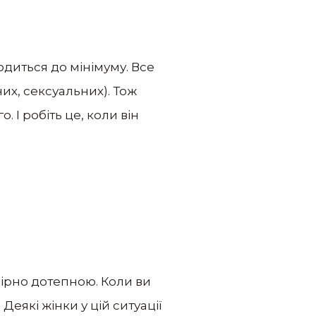
диться до мінімуму. Все
их, сексуальних). Тож
 І робіть це, коли він
мірно дотепною. Коли ви
еякі жінки у цій ситуації