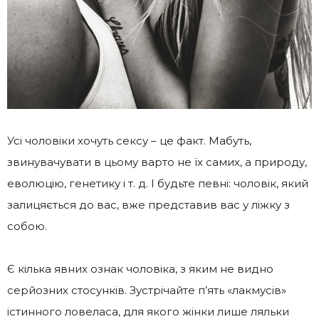
Усі чоловіки хочуть сексу – це факт. Мабуть,
звинувачувати в цьому варто не їх самих, а природу,
еволюцію, генетику і т. д. І будьте певні: чоловік, який
залицяється до вас, вже представив вас у ліжку з
собою.
Є кілька явних ознак чоловіка, з яким не видно
серйозних стосунків. Зустрічайте п’ять «лакмусів»
істинного ловеласа, для якого жінки лише ляльки