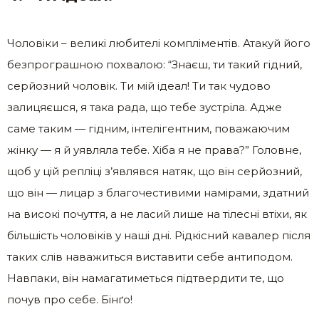
Чоловіки – великі любителі компліментів. Атакуй його
безпрограшною похвалою: “Знаєш, ти такий гідний,
серйозний чоловік. Ти мій ідеал! Ти так чудово
залицяєшся, я така рада, що тебе зустріла. Адже
саме таким — гідним, інтелігентним, поважаючим
жінку — я й уявляла тебе. Хіба я не права?” Головне,
щоб у цій репліці з’являвся натяк, що він серйозний,
що він — лицар з благочестивими намірами, здатний
на високі почуття, а не ласий лише на тілесні втіхи, як
більшість чоловіків у наші дні. Рідкісний кавалер після
таких слів наважиться виставити себе антиподом.
Навпаки, він намагатиметься підтвердити те, що
почув про себе. Бінґо!