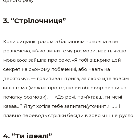
одного разу!
3. “Стрілочниця”
Коли ситуація разом із бажанням чоловіка вже
розпечена, м’яко зміни тему розмови, навіть якщо
мова вже зайшла про сеkс. «Я тобі відкрию цей
секрет на сьомому побаченні, або навіть на
десятому», — грайлива інтрига, за якою йде зовсім
інша тема (можна про те, що ви обговорювали на
початку розмови). — «До речі, пам’ятаєш, ти мені
казав…? Я тут хотіла тебе запитати/уточнити … » І
плавно переводь стрілки бесіди в зовсім інше русло.
4. “Ти ідеал!”