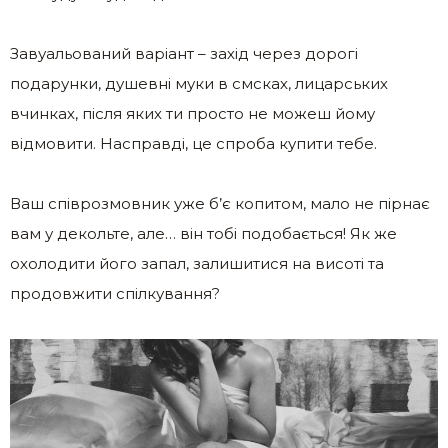
Завуальований варіант – захід через дорогі
подарунки, душевні муки в смсках, лицарських
вчинках, після яких ти просто не можеш йому
відмовити. Насправді, це спроба купити тебе.
Ваш співрозмовник уже б’є копитом, мало не пірнає
вам у декольте, але… він тобі подобається! Як же
охолодити його запал, залишитися на висоті та
продовжити спілкування?