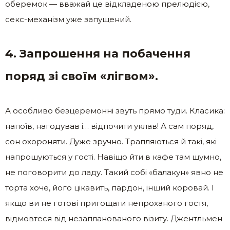
оберемок — вважай це відкладеною прелюдією,
секс-механізм уже запущений.
4. Запрошення на побачення
поряд зі своїм «лігвом».
А особливо безцеремонні звуть прямо туди. Класика:
напоїв, нагодував і… відпочити уклав! А сам поряд,
сон охороняти. Дуже зручно. Трапляються й такі, які
напрошуються у гості. Навіщо йти в кафе там шумно,
не поговорити до ладу. Такий собі «балакун» явно не
торта хоче, його цікавить, пардон, інший коровай. І
якщо ви не готові пригощати непроханого гостя,
відмовтеся від незапланованого візиту. Джентльмен