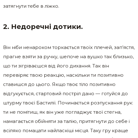
затягнути тебе в ліжко.
2. Недоречні дотики.
Він ніби ненароком торкається твоїх плечей, зап’ястя,
прагне взяти за ручку, шепоче на вушко так близько,
що ти зігріваєшся від його дихання. Так він
перевіряє твою реакцію, наскільки ти позитивно
ставишся до цього. Якщо твоє тіло позитивно
відгукується, стартовий постріл дано — готуйся до
штурму твоєї Бастилії. Починається розпускання рук:
ти не помітиш, як він уже погладжує твої стегна,
намагається обійняти за талію, притягнути до себе і
всіляко помацати найласкіші місця. Таку гру краще