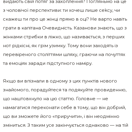
видають свій потяг за захоплення? Погляньмо на це
з чоловічої перспективи: ти хочеш лише сеkсу, чи
скажеш ти про це жінці прямо в оці? Не варто навіть
грати в капітана Очевидність. Казанови знають, що з
жінками стрибки в ліжко, що називається, з перших
нот рідкісні, як грім узимку. Тому вони заходять із
перевіреного століттями шляху, граючи на почуттях
та емоціях заради підступного наміру.
Якщо ви впізнали в одному з цих пунктів нового
знайомого, порадуйтеся та подякуйте провиденню,
що наштовхнуло на цю статтю. Головне — не
намагатися переконати себе в тому, що він добрий,
що ви зможете його «приручити», і він неодмінно
зміниться. З таким усе закінчується однаково — на тій