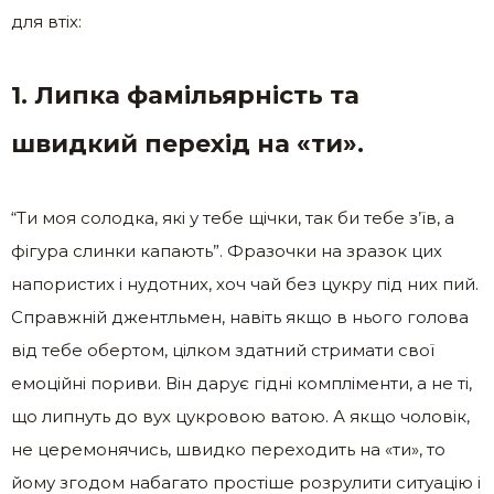
для втіх:
1. Липка фамільярність та
швидкий перехід на «ти».
“Ти моя солодка, які у тебе щічки, так би тебе з’їв, а
фігура слинки капають”. Фразочки на зразок цих
напористих і нудотних, хоч чай без цукру під них пий.
Справжній джентльмен, навіть якщо в нього голова
від тебе обертом, цілком здатний стримати свої
емоційні пориви. Він дарує гідні компліменти, а не ті,
що липнуть до вух цукровою ватою. А якщо чоловік,
не церемонячись, швидко переходить на «ти», то
йому згодом набагато простіше розрулити ситуацію і