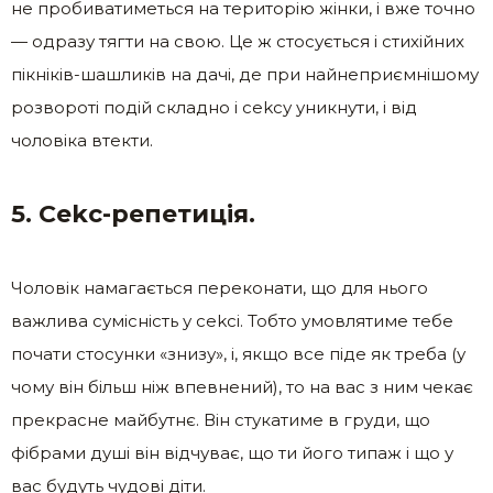
не пробиватиметься на територію жінки, і вже точно
— одразу тягти на свою. Це ж стосується і стихійних
пікніків-шашликів на дачі, де при найнеприємнішому
розвороті подій складно і сеkсу уникнути, і від
чоловіка втекти.
5. Сеkс-репетиція.
Чоловік намагається переконати, що для нього
важлива сумісність у сеkсі. Тобто умовлятиме тебе
почати стосунки «знизу», і, якщо все піде як треба (у
чому він більш ніж впевнений), то на вас з ним чекає
прекрасне майбутнє. Він стукатиме в груди, що
фібрами душі він відчуває, що ти його типаж і що у
вас будуть чудові діти.