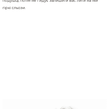
подушці, потім не гидує залишити вас лити на ній
гіркі сльози.