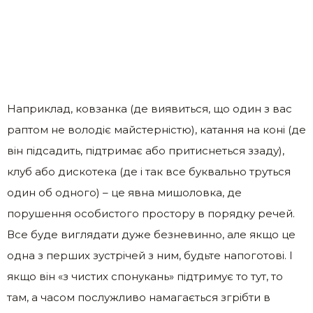
Наприклад, ковзанка (де виявиться, що один з вас
раптом не володіє майстерністю), катання на коні (де
він підсадить, підтримає або притиснеться ззаду),
клуб або дискотека (де і так все буквально труться
один об одного) – це явна мишоловка, де
порушення особистого простору в порядку речей.
Все буде виглядати дуже безневинно, але якщо це
одна з перших зустрічей з ним, будьте напоготові. І
якщо він «з чистих спонукань» підтримує то тут, то
там, а часом послужливо намагається згрібти в