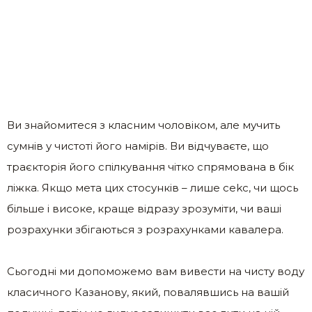
Ви знайомитеся з класним чоловіком, але мучить
сумнів у чистоті його намірів. Ви відчуваєте, що
траєкторія його спілкування чітко спрямована в бік
ліжка. Якщо мета цих стосунків – лише сеkс, чи щось
більше і високе, краще відразу зрозуміти, чи ваші
розрахунки збігаються з розрахунками кавалера.
Сьогодні ми допоможемо вам вивести на чисту воду
класичного Казанову, який, повалявшись на вашій