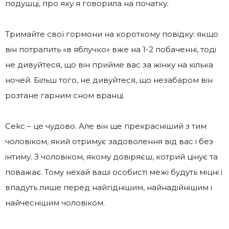
подушці, про яку я говорила на початку.
Тримайте свої гормони на короткому повідку: якщо
він потрапить «в яблучко» вже на 1-2 побаченні, тоді
не дивуйтеся, що він прийме вас за жінку на кілька
ночей. Більш того, не дивуйтеся, що незабаром він
розтане гарним сном вранці.
Сеkс – це чудово. Але він ще прекрасніший з тим
чоловіком, який отримує задоволення від вас і без
інтиму. З чоловіком, якому довіряєш, котрий цінує та
поважає. Тому нехай ваші особисті межі будуть міцні і
впадуть лише перед найгіднішим, найнадійнішим і
найчеснішим чоловіком.