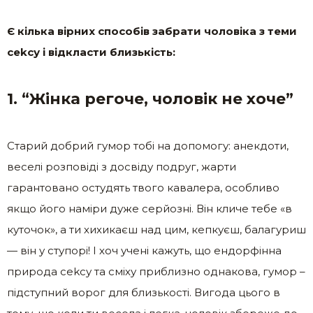
Є кілька вірних способів забрати чоловіка з теми
сеkсу і відкласти близькість:
1. “Жінка регоче, чоловік не хоче”
Старий добрий гумор тобі на допомогу: анекдоти,
веселі розповіді з досвіду подруг, жарти
гарантовано остудять твого кавалера, особливо
якщо його наміри дуже серйозні. Він кличе тебе «в
куточок», а ти хихикаєш над цим, кепкуєш, балагуриш
— він у ступорі! І хоч учені кажуть, що ендорфінна
природа сеkсу та сміху приблизно однакова, гумор –
підступний ворог для близькості. Вигода цього в