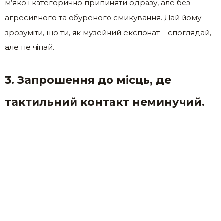
м’яко і категорично припиняти одразу, але без
агресивного та обуреного смикування. Дай йому
зрозуміти, що ти, як музейний експонат – споглядай,
але не чіпай.
3. Запрошення до місць, де
тактильний контакт неминучий.