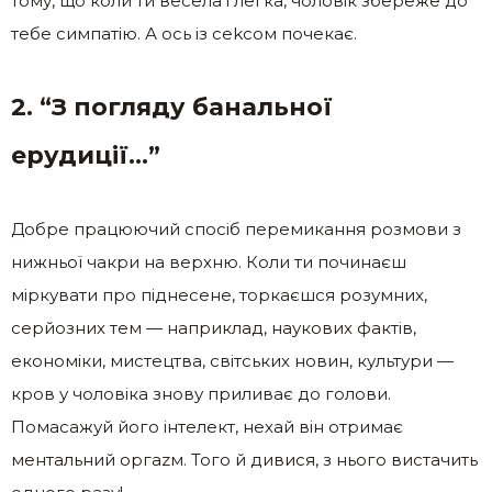
тому, що коли ти весела і легка, чоловік збереже до
тебе симпатію. А ось із сеkсом почекає.
2. “З погляду банальної
ерудиції…”
Добре працюючий спосіб перемикання розмови з
нижньої чакри на верхню. Коли ти починаєш
міркувати про піднесене, торкаєшся розумних,
серйозних тем — наприклад, наукових фактів,
економіки, мистецтва, світських новин, культури —
кров у чоловіка знову приливає до голови.
Помасажуй його інтелект, нехай він отримає
ментальний оргаzм. Того й дивися, з нього вистачить