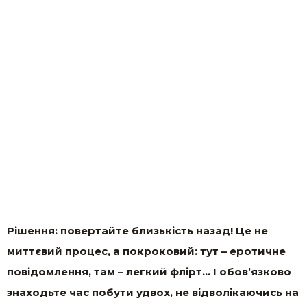
Рішення: повертайте близькість назад! Це не
миттєвий процес, а покроковий: тут – еротичне
повідомлення, там – легкий флірт… І обов’язково
знаходьте час побути удвох, не відволікаючись на