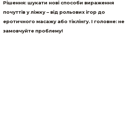
Рішення: шукати нові способи вираження
почуттів у ліжку – від рольових ігор до
еротичного масажу або тіклінгу. І головне: не
замовчуйте проблему!