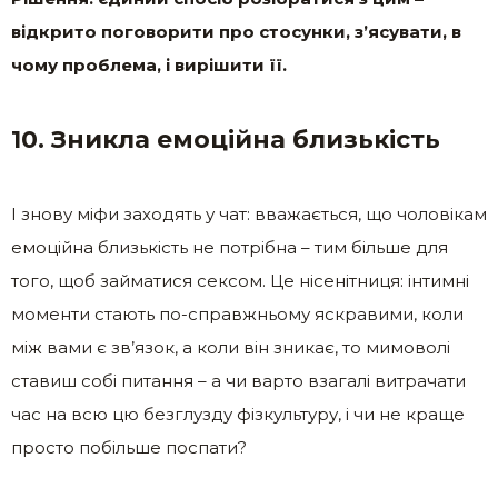
відкрито поговорити про стосунки, з’ясувати, в
чому проблема, і вирішити її.
10. Зникла емоційна близькість
І знову міфи заходять у чат: вважається, що чоловікам
емоційна близькість не потрібна – тим більше для
того, щоб займатися сексом. Це нісенітниця: інтимні
моменти стають по-справжньому яскравими, коли
між вами є зв’язок, а коли він зникає, то мимоволі
ставиш собі питання – а чи варто взагалі витрачати
час на всю цю безглузду фізкультуру, і чи не краще
просто побільше поспати?