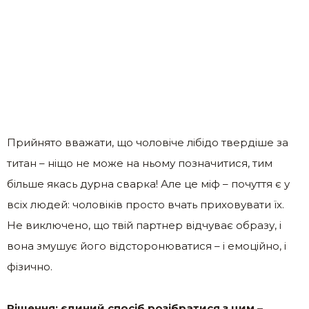
Прийнято вважати, що чоловіче лібідо твердіше за
титан – ніщо не може на ньому позначитися, тим
більше якась дурна сварка! Але це міф – почуття є у
всіх людей: чоловіків просто вчать приховувати їх.
Не виключено, що твій партнер відчуває образу, і
вона змушує його відсторонюватися – і емоційно, і
фізично.
Рішення: єдиний спосіб розібратися з цим –