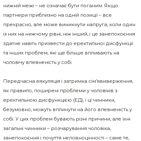
нижній межі – не означає бути поганим. Якщо
партнери приблизно на одній позиції – все
прекрасно, але може виникнути напруга, коли один
із них на нижчому рівні, ніж інший, і це занепокоєння
здатне навіть призвести до еректильної дисфункції
та інших проблем, які ще більше впливають на
чоловічу впевненість у собі.
Передчасна еякуляція і затримка сім’явиверження,
як правило, поширені проблеми у чоловіків з
еректильною дисфункцією (ЕД), і ці чинники,
безумовно, можуть вплинути на його впевненість у
собі. У цих проблем бувають різні причини, але їхні
загальні чинники – розчарування чоловіка,
занепокоєння і почуття неповноцінності – саме те,