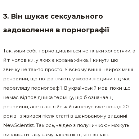
3. Він шукає сексуального
задоволення в порнографії
Так, уяви собі, порно дивляться не тільки холостяки, а
й ті чоловіки, у яких є кохана жінка. І кинути цю
звичку не так-то просто. У всьому винні нейрохімічні
речовини, що потрапляють у мозок людини під час
перегляду порнографії. В українській мові поки що
немає відповідника терміну, що б означав ці
речовини, але в англійській він існує вже понад 20
років і з’явився після статті в шанованому виданні
NewScientist. Так ось, «відео з полуничкою» можуть
викликати таку саму залежність, як і кокаїн.