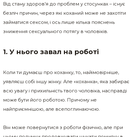
Від стану здоров’я до проблем у стосунках – існує
безліч причин, через які коханий може не захотіти
займатися сексом, і ось лише кілька пояснень
зниження сексуального потягу в чоловіків.
1. У нього завал на роботі
Коли ти думаєш про коханку, то, найімовірніше,
уявляєш собі іншу жінку. Але «коханка», яка забирає
всю увагу і прихильність твого чоловіка, насправді
може бути його роботою. Причому не
найприємнішою, але всепоглинаючою.
Він може повернутися з роботи фізично, але при
цьому подумки продовжувати шукати помилку в