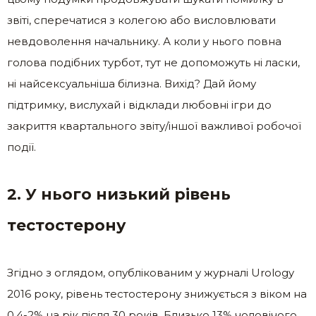
звіті, сперечатися з колегою або висловлювати
невдоволення начальнику. А коли у нього повна
голова подібних турбот, тут не допоможуть ні ласки,
ні найсексуальніша білизна. Вихід? Дай йому
підтримку, вислухай і відклади любовні ігри до
закриття квартального звіту/іншої важливої робочої
події.
2. У нього низький рівень
тестостерону
Згідно з оглядом, опублікованим у журналі Urology
2016 року, рівень тестостерону знижується з віком на
0,4-2% на рік після 30 років. Близько 13% чоловічого