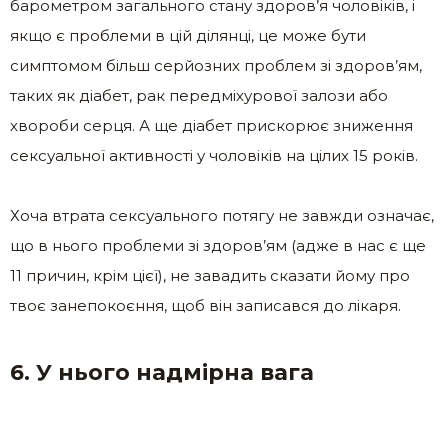
барометром загального стану здоров’я чоловіків, і
якщо є проблеми в цій ділянці, це може бути
симптомом більш серйозних проблем зі здоров’ям,
таких як діабет, рак передміхурової залози або
хвороби серця. А ще діабет прискорює зниження
сексуальної активності у чоловіків на цілих 15 років.
Хоча втрата сексуального потягу не завжди означає,
що в нього проблеми зі здоров’ям (адже в нас є ще
11 причин, крім цієї), не завадить сказати йому про
твоє занепокоєння, щоб він записався до лікаря.
6. У нього надмірна вага