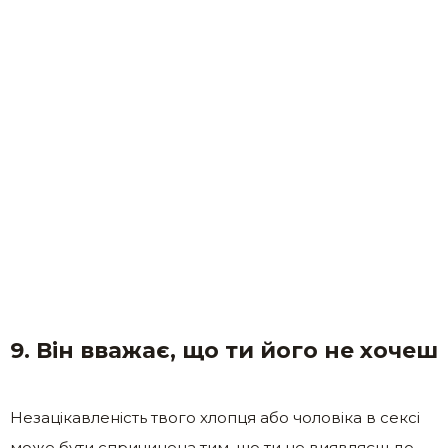
9. Він вважає, що ти його не хочеш
Незацікавленість твого хлопця або чоловіка в сексі
може бути спричинена тим, що ти не виявляєш до