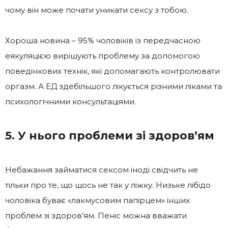
чому він може почати уникати сексу з тобою.
Хороша новина – 95% чоловіків із передчасною
еякуляцією вирішують проблему за допомогою
поведінкових технік, які допомагають контролювати
оргазм. А ЕД здебільшого лікується різними ліками та
психологічними консультаціями.
5. У нього проблеми зі здоров’ям
Небажання займатися сексом іноді свідчить не
тільки про те, що щось не так у ліжку. Низьке лібідо
чоловіка буває «лакмусовим папірцем» інших
проблем зі здоров’ям. Пеніс можна вважати