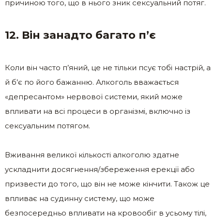
причиною того, що в нього зник сексуальний потяг.
12. Він занадто багато п’є
Коли він часто п’яний, це не тільки псує тобі настрій, а
й б’є по його бажанню. Алкоголь вважається
«депресантом» нервової системи, який може
впливати на всі процеси в організмі, включно із
сексуальним потягом.
Вживання великої кількості алкоголю здатне
ускладнити досягнення/збереження ерекції або
призвести до того, що він не може кінчити. Також це
впливає на судинну систему, що може
безпосередньо впливати на кровообіг в усьому тілі,