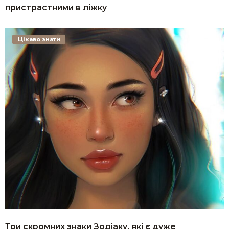
пристрастними в ліжку
Цікаво знати
Три скромних знаки Зодіаку, які є дуже