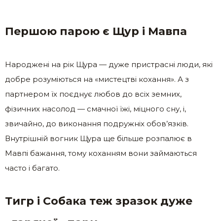
Першою парою є Щур і Мавпа
Народжені на рік Щура — дуже пристрасні люди, які
добре розуміються на «мистецтві кохання». А з
партнером їх поєднує любов до всіх земних,
фізичних насолод — смачної їжі, міцного сну, і,
звичайно, до виконання подружніх обов’язків.
Внутрішній вогник Щура ще більше розпалює в
Мавпі бажання, тому коханням вони займаються
часто і багато.
Тигр і Собака теж зразок дуже