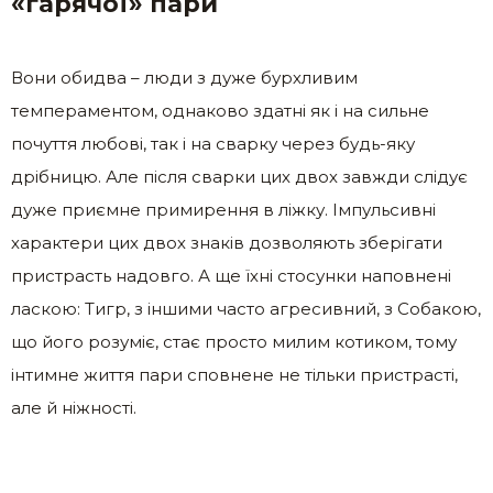
«гарячої» пари
Вони обидва – люди з дуже бурхливим
темпераментом, однаково здатні як і на сильне
почуття любові, так і на сварку через будь-яку
дрібницю. Але після сварки цих двох завжди слідує
дуже приємне примирення в ліжку. Імпульсивні
характери цих двох знаків дозволяють зберігати
пристрасть надовго. А ще їхні стосунки наповнені
ласкою: Тигр, з іншими часто агресивний, з Собакою,
що його розуміє, стає просто милим котиком, тому
інтимне життя пари сповнене не тільки пристрасті,
але й ніжності.