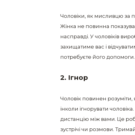
Чоловіки, як мисливцю за п
Жінка не повинна показуват
насправді. У чоловіків вироб
захищатиме вас і відчувати
потребуєте його допомоги.
2. Ігнор
Чоловік повинен розуміти, я
інколи ігнорувати чоловіка
дистанцію між вами. Це роб
зустрічі чи розмови. Тримай