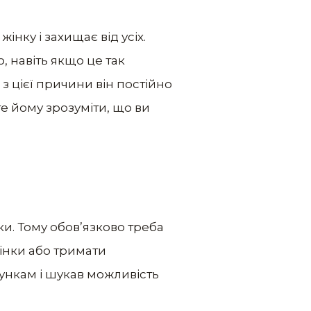
нку і захищає від усіх.
, навіть якщо це так
І з цієї причини він постійно
е йому зрозуміти, що ви
нки. Тому обов’язково треба
вінки або тримати
сункам і шукав можливість