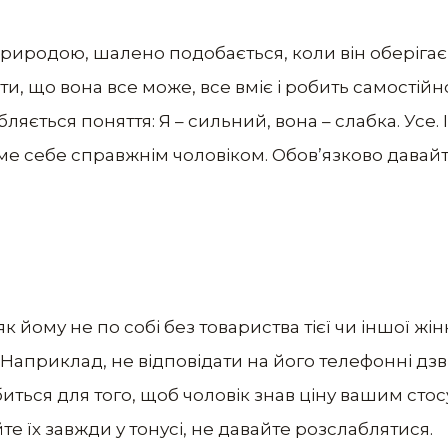
риродою, шалено подобається, коли він оберігає жі
и, що вона все може, все вміє і робить самостійно
ляється поняття: Я – сильний, вона – слабка. Усе. 
ме себе справжнім чоловіком. Обов’язково давайт
к йому не по собі без товариства тієї чи іншої жі
. Наприклад, не відповідати на його телефонні дз
иться для того, щоб чоловік знав ціну вашим сто
те їх завжди у тонусі, не давайте розслаблятися.