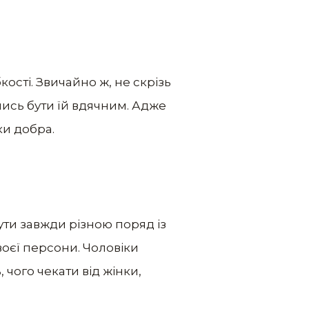
кості. Звичайно ж, не скрізь
ючись бути їй вдячним. Адже
ки добра.
ти завжди різною поряд із
воєї персони. Чоловіки
 чого чекати від жінки,