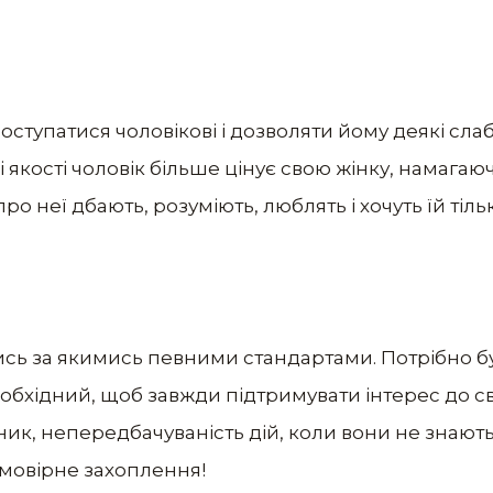
поступатися чоловікові і дозволяти йому деякі слаб
кі якості чоловік більше цінує свою жінку, намага
ро неї дбають, розуміють, люблять і хочуть їй тіль
ись за якимись певними стандартами. Потрібно бу
обхідний, щоб завжди підтримувати інтерес до с
ик, непередбачуваність дій, коли вони не знають,
ймовірне захоплення!