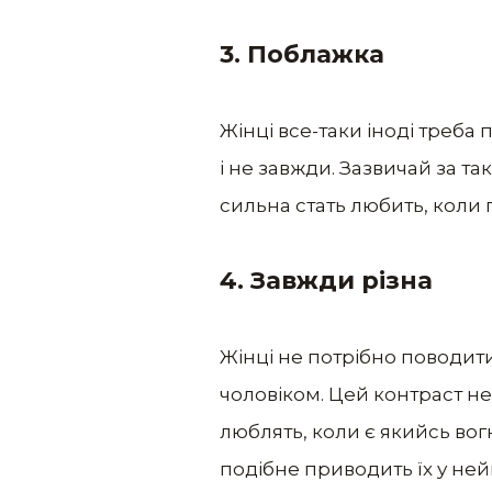
3. Поблажка
Жінці все-таки іноді треба 
і не завжди. Зазвичай за та
сильна стать любить, коли п
4. Завжди різна
Жінці не потрібно поводит
чоловіком. Цей контраст не
люблять, коли є якийсь вогн
подібне приводить їх у не