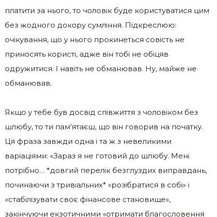
платити за нього, то чоловік буде користуватися цим
без жодного докору сумління. Підкреслюю:
очікування, що у нього прокинеться совість не
приносять користі, адже він тобі не обіцяв
одружитися. І навіть не обманював. Ну, майже не
обманював.
Якщо у тебе був досвід співжиття з чоловіком без
шлюбу, то ти пам’ятаєш, що він говорив на початку.
Ця фраза завжди одна і та ж з невеликими
варіаціями: «Зараз я не готовий до шлюбу. Мені
потрібно… *довгий перелік безглуздих виправдань,
починаючи з тривіальних* «розібратися в собі» і
«стабілізувати своє фінансове становище»,
закінчуючи екзотичними «отримати благословення