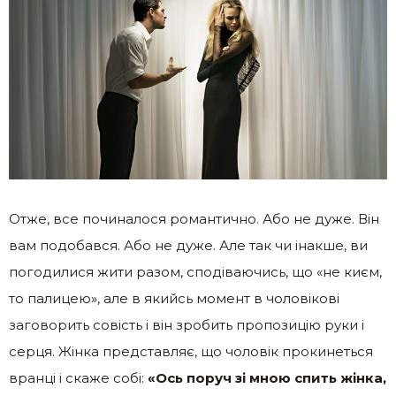
Отже, все починалося романтично. Або не дуже. Він
вам подобався. Або не дуже. Але так чи інакше, ви
погодилися жити разом, сподіваючись, що «не києм,
то палицею», але в якийсь момент в чоловікові
заговорить совість і він зробить пропозицію руки і
серця. Жінка представляє, що чоловік прокинеться
вранці і скаже собі:
«Ось поруч зі мною спить жінка,