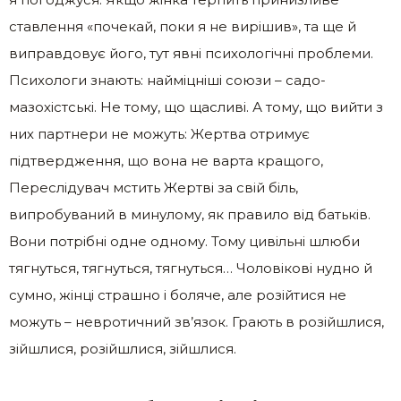
ставлення «почекай, поки я не вирішив», та ще й
виправдовує його, тут явні психологічні проблеми.
Психологи знають: найміцніші союзи – садо-
мазохістські. Не тому, що щасливі. А тому, що вийти з
них партнери не можуть: Жертва отримує
підтвердження, що вона не варта кращого,
Переслідувач мстить Жертві за свій біль,
випробуваний в минулому, як правило від батьків.
Вони потрібні одне одному. Тому цивільні шлюби
тягнуться, тягнуться, тягнуться… Чоловікові нудно й
сумно, жінці страшно і боляче, але розійтися не
можуть – невротичний зв’язок. Грають в розійшлися,
зійшлися, розійшлися, зійшлися.