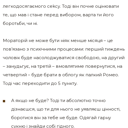
легкодосягаємого сеkсу. Тоді він почне оцінювати
те, що мав і стане перед вибором, варта ти його
боротьби, чи ні.
Мораторій не може бути ніяк менше місяця – це
пов’язано з психічними процесами: перший тиждень
чоловік буде насолоджуватися свободою, на другий
– занудьгує, на третій – вмовлятиме повернутися, на
четвертий – буде брати в облогу як палкий Ромео.
Тоді час переходити до 5 пункту.
А якщо не буде? Тоді ти абсолютно точно
дізнаєшся, що ти для нього не уявляєш цінності,
боротися він за тебе не буде. Одягай гарну
сукню і знайди собі гідного.