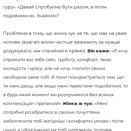
гуру». «Давай спробуємо бути разом, а потім
подивимося». Знайомо?
Проблема в тому, що жінка чує не те, що має на увазі
чоловік (взагалі жінки частіше вважають за краще
додумувати, ніж сприймати прямо).
Він каже:
«Я хочу
отримати від тебе сеkс, турботу, комфорт, твою
молодість і красу, але не хочу платити своєю
свободою саме тобі. Я поки покористуються тим, що
ти мені даєш, але якщо мені перестане подобатися, то
в будь-який момент ми розлучимося без всяких
компенсацій і претензій»
.
Жінка ж чує:
«Мені
потрібно розібратися зі своїми почуттями,
забезпечити тобі вигідніші і комфортні умови і після
цього я обов’язково на тобі одружуся».
Чоловік