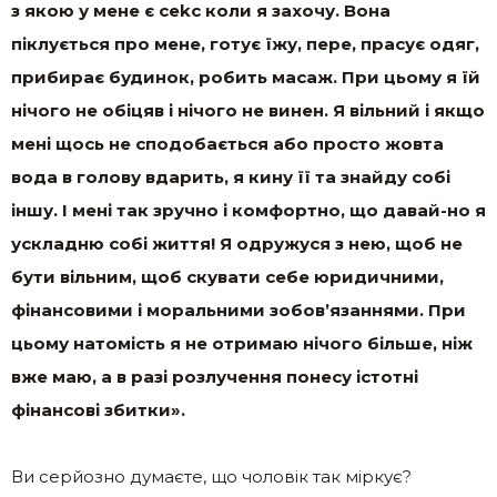
з якою у мене є сеkс коли я захочу. Вона
піклується про мене, готує їжу, пере, прасує одяг,
прибирає будинок, робить масаж. При цьому я їй
нічого не обіцяв і нічого не винен. Я вільний і якщо
мені щось не сподобається або просто жовта
вода в голову вдарить, я кину її та знайду собі
іншу. І мені так зручно і комфортно, що давай-но я
ускладню собі життя! Я одружуся з нею, щоб не
бути вільним, щоб скувати себе юридичними,
фінансовими і моральними зобов’язаннями. При
цьому натомість я не отримаю нічого більше, ніж
вже маю, а в разі розлучення понесу істотні
фінансові збитки».
Ви серйозно думаєте, що чоловік так міркує?