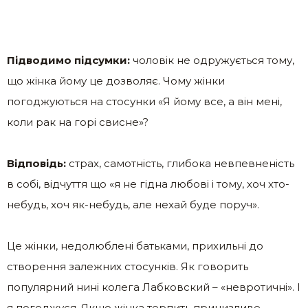
Підводимо підсумки:
чоловік не одружується тому,
що жінка йому це дозволяє. Чому жінки
погоджуються на стосунки «Я йому все, а він мені,
коли рак на горі свисне»?
Відповідь:
страх, самотність, глибока невпевненість
в собі, відчуття що «я не гідна любові і тому, хоч хто-
небудь, хоч як-небудь, але нехай буде поруч».
Це жінки, недолюблені батьками, прихильні до
створення залежних стосунків. Як говорить
популярний нині колега Лабковский – «невротичні». І
я погоджуся. Якщо жінка терпить принизливе