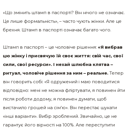
«Що змінить штамп в паспорті? Він нічого не означає.
Це лише формальність», – часто чують жінки. Але це
брехня. Штамп в паспорті означає багато чого.
Штамп в паспорті – це чоловіче рішення:
«Я вибрав
цю жінку і присвячую їй своє життя: свій час, свої
сили, свої ресурси».
І нехай шлюбна клятва –
ритуал, чоловіче рішення за ним – реальне.
Тепер
він говорить собі: «Я одружений і маю поводитися
відповідно: мені не можна фліртувати, я повинен йти
після роботи додому, я повинен думати, щоб
вистачило грошей на сім’ю». Він перестає шукати
«інші варіанти». Вибір зроблений. Звичайно, це не
гарантує його вірності на 100%. Але переступити