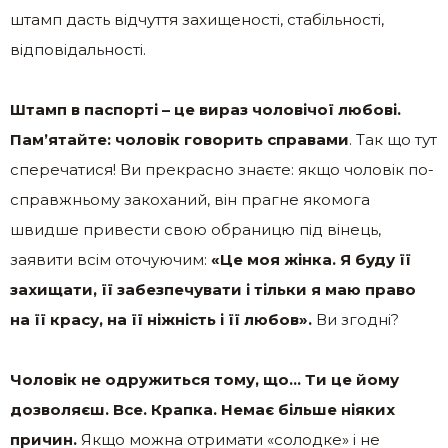
штамп дасть відчуття захищеності, стабільності,
відповідальності.
Штамп в паспорті – це вираз чоловічої любові.
Пам’ятайте: чоловік говорить справами
. Так що тут
сперечатися! Ви прекрасно знаєте: якщо чоловік по-
справжньому закоханий, він прагне якомога
швидше привести свою обраницю під вінець,
заявити всім оточуючим:
«Це моя жінка. Я буду її
захищати, її забезпечувати і тільки я маю право
на її красу, на її ніжність і її любов».
Ви згодні?
Чоловік не одружиться тому, що… Ти це йому
дозволяєш. Все. Крапка. Немає більше ніяких
причин.
Якщо можна отримати «солодке» і не