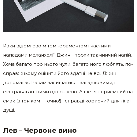
Раки відомі своїм темпераментом і частими
нападами меланхолії. Джин – трохи таємничий напій.
Хоча багато про нього чули, багато його люблять, по-
справжньому оцінити його здатні не всі. Джин
допомагає Ракам залишатися і загадковими, і
екстравагантними одночасно. А ще він приємний на
смак (з тоніком – точно!) і справді корисний для тіла і
душі.
Лев – Червоне вино