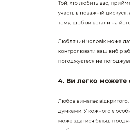
Той, хто любить вас, прийме 
участь в поважній дискусії,
тому, щоб ви встали на йог
Люблячий чоловік може дат
контролювати ваш вибір аб
погоджуєтеся не погоджува
4. Ви легко можете 
Любов вимагає відкритого, 
думками. У кожного є особис
може здатися більш продук