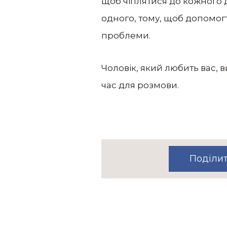
щоб чіплятися до кожного 
одного, тому, щоб допомог
проблеми.
Чоловік, який любить вас, в
час для розмови.
Поділи