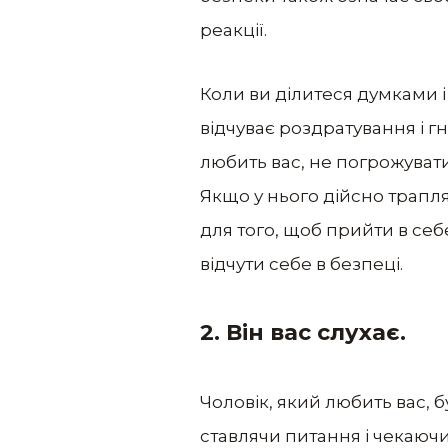
реакції.
Коли ви ділитеся думками і
відчуває роздратування і г
любить вас, не погрожувати
Якщо у нього дійсно трапля
для того, щоб прийти в себ
відчути себе в безпеці.
2. Він вас слухає.
Чоловік, який любить вас, 
ставлячи питання і чекаючи