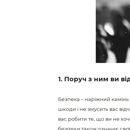
1. Поруч з ним ви ві
Безпека – наріжний камінь 
шкоди і не змусить вас від
вас робити те, що ви не хо
безпеки також означає сво