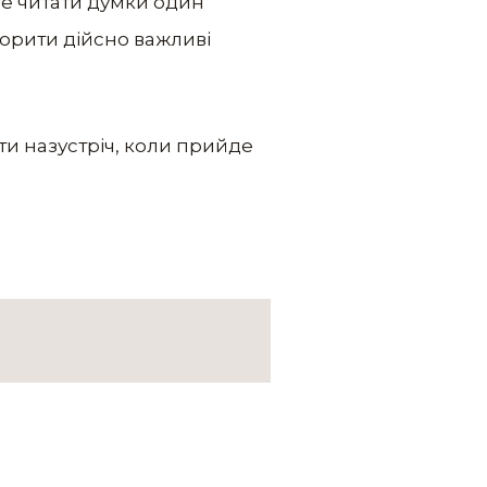
те читати думки один
ворити дійсно важливі
іти назустріч, коли прийде