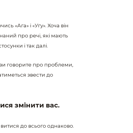
сь «Ага» і «Угу». Хоча він
наний про речі, які мають
тосунки і так далі.
и ви говорите про проблеми,
гатиметься звести до
тися змінити вас.
тавитися до всього однаково.