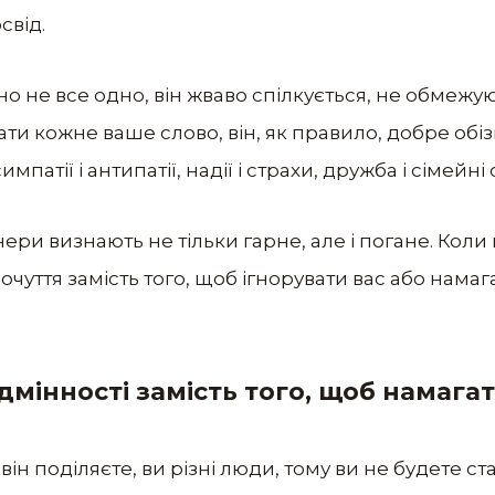
свід.
о не все одно, він жваво спілкується, не обмежуючи
ати кожне ваше слово, він, як правило, добре обіз
патії і антипатії, надії і страхи, дружба і сімейні с
ери визнають не тільки гарне, але і погане. Кол
почуття замість того, щоб ігнорувати вас або нама
відмінності замість того, щоб намага
 він поділяєте, ви різні люди, тому ви не будете с