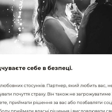
дчуваєте себе в безпеці.
любовних стосунків. Партнер, який любить вас, не
чувати почуття страху. Він також не загрожуватиме
чете, приймати рішення за вас або позбавляти соц
боду приймати власні рішення і висловлювати св