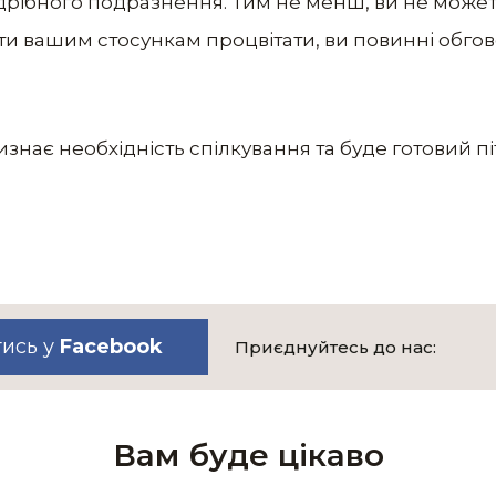
дрібного подразнення. Тим не менш, ви не може
ти вашим стосункам процвітати, ви повинні обго
изнає необхідність спілкування та буде готовий п
тись у
Facebook
Приєднуйтесь до нас:
Вам буде цікаво