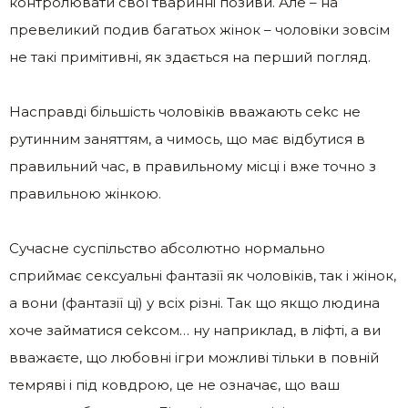
контролювати свої тваринні позиви. Але – на
превеликий подив багатьох жінок – чоловіки зовсім
не такі примітивні, як здається на перший погляд.
Насправді більшість чоловіків вважають сеkс не
рутинним заняттям, а чимось, що має відбутися в
правильний час, в правильному місці і вже точно з
правильною жінкою.
Сучасне суспільство абсолютно нормально
сприймає сексуальні фантазії як чоловіків, так і жінок,
а вони (фантазії ці) у всіх різні. Так що якщо людина
хоче займатися сеkсом… ну наприклад, в ліфті, а ви
вважаєте, що любовні ігри можливі тільки в повній
темряві і під ковдрою, це не означає, що ваш