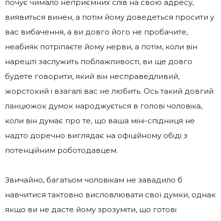
почує чимало неприємних слів на свою адресу,
виявиться винен, а потім йому доведеться просити у
вас вибачення, а ви довго його не пробачите,
неабияк потріпаєте йому нерви, а потім, коли він
нарешті заслужить поблажливості, ви ще довго
будете говорити, який він несправедливий,
жорстокий і взагалі вас не любить. Ось такий довгий
ланцюжок думок народжується в голові чоловіка,
коли він думає про те, що ваша міні-спідниця не
надто доречно виглядає на офіційному обіді з
потенційним роботодавцем.
Звичайно, багатьом чоловікам не завадило б
навчитися тактовно висловлювати свої думки, однак
якщо ви не дасте йому зрозуміти, що готові