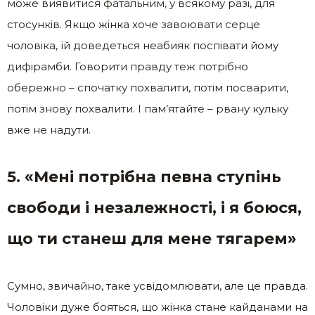
може виявитися фатальним, у всякому разі, для
стосунків. Якщо жінка хоче завоювати серце
чоловіка, їй доведеться неабияк поспівати йому
дифірамби. Говорити правду теж потрібно
обережно – спочатку похвалити, потім посварити,
потім знову похвалити. І пам’ятайте – рвану кульку
вже не надути.
5. «Мені потрібна певна ступінь
свободи і незалежності, і я боюся,
що ти станеш для мене тягарем»
Сумно, звичайно, таке усвідомлювати, але це правда.
Чоловіки дуже бояться, що жінка стане кайданами на