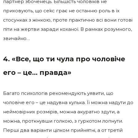
партнер збоченець. Більшість чоловіків не
приховують, що сеkс грає не останню роль в їх
стосунках з жінкою, проте практично всі вони готові
піти на жертви заради коханої. В рамках розумного,
звичайно…
4. «Все, що ти чула про чоловіче
его – це… правда»
Багато психологів рекомендують уявити, що
чоловіче его – це надувна кулька. Її можна надути до
неймовірних розмірів, можна акуратно здути, а
можна, проткнувши голкою, з гуркотом лопнути.
Перші два варіанти цілком прийнятні, а от третій