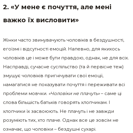
2. «У мене є почуття, але мені
важко їх висловити»
Жінки часто звинувачують чоловіків в бездушності,
егоїзмі і відсутності емоцій. Напевно, для якихось
чоловіків це і може бути правдою, однак, не для всіх.
Насправді, сучасне суспільство (та й первісне теж)
змушує чоловіків пригнічувати свої емоції,
намагатися не показувати почуття і переживати всі
проблеми мовчки.
«Чоловіки не плачуть»
– саме ці
слова більшість батьків говорять хлопчикам. І
хлопчики їх засвоюють. Не плачуть і не завжди
розуміють тих, хто плаче. Однак все це зовсім не
означає, що чоловіки – бездушні сухарі.