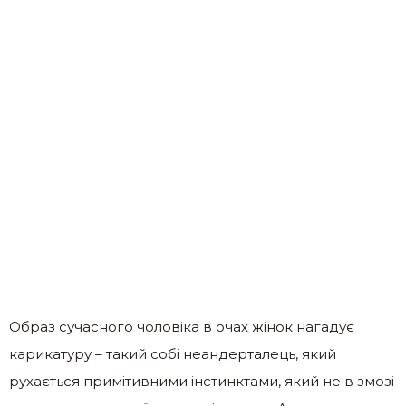
Образ сучасного чоловіка в очах жінок нагадує
карикатуру – такий собі неандерталець, який
рухається примітивними інстинктами, який не в змозі