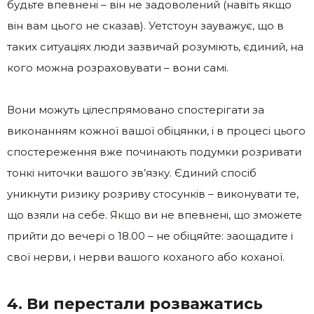
будьте впевнені – він не задоволений (навіть якщо
він вам цього не сказав). Уетстоун зауважує, що в
таких ситуаціях люди зазвичай розуміють, єдиний, на
кого можна розраховувати – вони самі.
Вони можуть цілеспрямовано спостерігати за
виконанням кожної вашої обіцянки, і в процесі цього
спостереження вже починають подумки розривати
тонкі ниточки вашого зв’язку. Єдиний спосіб
уникнути ризику розриву стосунків – виконувати те,
що взяли на себе. Якщо ви не впевнені, що зможете
прийти до вечері о 18.00 – не обіцяйте: заощадите і
свої нерви, і нерви вашого коханого або коханої.
4. Ви перестали розважатись