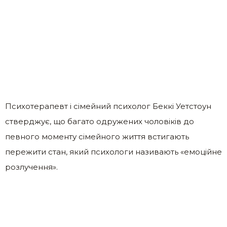
Психотерапевт і сімейний психолог Беккі Уетстоун
стверджує, що багато одружених чоловіків до
певного моменту сімейного життя встигають
пережити стан, який психологи називають «емоційне
розлучення».