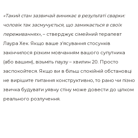
«Такий стан зазвичай виникає в результаті сварки:
чоловік так засмучується, що замикається в своїх
переживаннях»
, – стверджує сімейний терапевт
Лаура Хек. Якщо ваше з’ясування стосунків
закінчилося різким мовчанням вашого супутника
(або вашим), візьміть паузу – хвилин 20. Просто
заспокойтеся. Якщо ви в більш спокійній обстановці
не вирішите питання конструктивно, то рано чи пізно
звичка будувати уявну стіну може довести до цілком
реального розлучення.