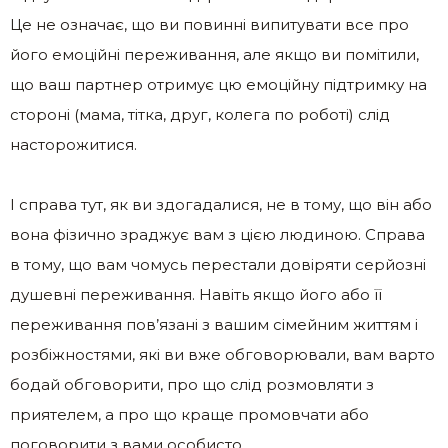
Це не означає, що ви повинні випитувати все про
його емоційні переживання, але якщо ви помітили,
що ваш партнер отримує цю емоційну підтримку на
стороні (мама, тітка, друг, колега по роботі) слід
насторожитися.
І справа тут, як ви здогадалися, не в тому, що він або
вона фізично зраджує вам з цією людиною. Справа
в тому, що вам чомусь перестали довіряти серйозні
душевні переживання. Навіть якщо його або її
переживання пов’язані з вашим сімейним життям і
розбіжностями, які ви вже обговорювали, вам варто
бодай обговорити, про що слід розмовляти з
приятелем, а про що краще промовчати або
поговорити з вами особисто.