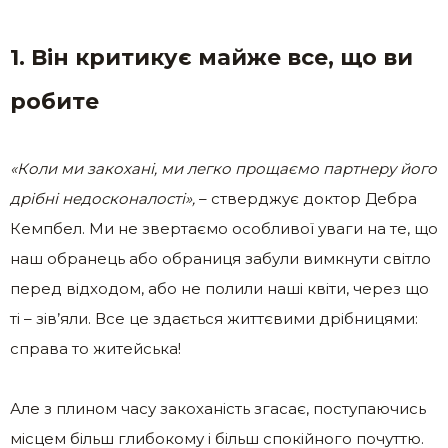
1. Він критикує майже все, що ви
робите
«Коли ми закохані, ми легко прощаємо партнеру його
дрібні недосконалості»,
– стверджує доктор Дебра
Кемпбел. Ми не звертаємо особливої ​​уваги на те, що
наш обранець або обраниця забули вимкнути світло
перед відходом, або не полили наші квіти, через що
ті – зів’яли. Все це здається життєвими дрібницями:
справа то житейська!
Але з плином часу закоханість згасає, поступаючись
місцем більш глибокому і більш спокійного почуттю.