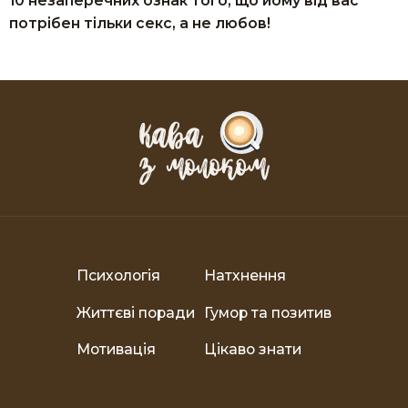
10 незаперечних ознак того, що йому від вас
потрібен тільки ceкс, а не любов!
Психологія
Натхнення
Життєві поради
Гумор та позитив
Мотивація
Цікаво знати