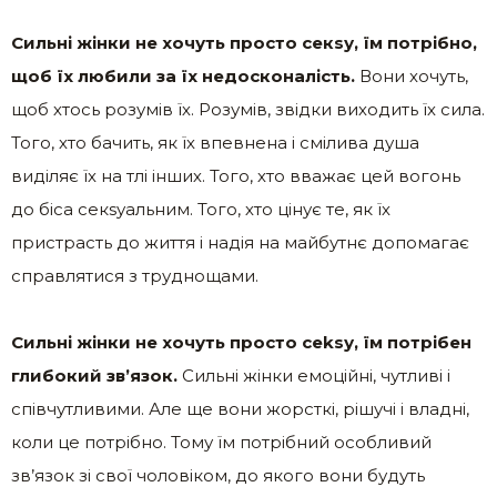
Сильні жінки не хочуть просто секsу, їм потрібно,
щоб їх любили за їх недосконалість.
Вони хочуть,
щоб хтось розумів їх. Розумів, звідки виходить їх сила.
Того, хто бачить, як їх впевнена і смілива душа
виділяє їх на тлі інших. Того, хто вважає цей вогонь
до біса секsуальним. Того, хто цінує те, як їх
пристрасть до життя і надія на майбутнє допомагає
справлятися з труднощами.
Сильні жінки не хочуть просто сеksу, їм потрібен
глибокий зв’язок.
Сильні жінки емоційні, чутливі і
співчутливими. Але ще вони жорсткі, рішучі і владні,
коли це потрібно. Тому їм потрібний особливий
зв’язок зі свої чоловіком, до якого вони будуть