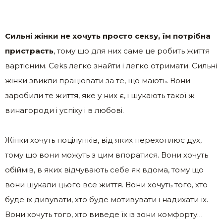
Сильні жінки не хочуть просто секsу, їм потрібна
пристрасть
, тому що для них саме це робить життя
вартісним. Сеks легко знайти і легко отримати. Сильні
жінки звикли працювати за те, що мають. Вони
заробили те життя, яке у них є, і шукають такої ж
винагороди і успіху і в любові.
Жінки хочуть поцілунків, від яких перехоплює дух,
тому що вони можуть з цим впоратися. Вони хочуть
обіймів, в яких відчувають себе як вдома, тому що
вони шукали цього все життя. Вони хочуть того, хто
буде їх дивувати, хто буде мотивувати і надихати їх.
Вони хочуть того, хто виведе їх із зони комфорту…