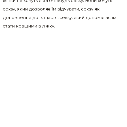
жінки не хочуть якого-небудь секsу. Вони хочуть
секsу, який дозволяє їм відчувати, секsу як
доповнення до їх щастя, секsу, який допомагає їм
стати кращими в ліжку.