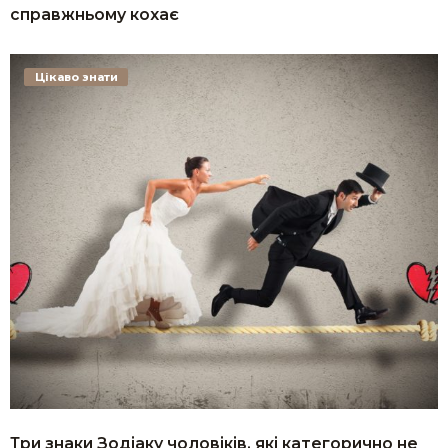
справжньому кохає
Цікаво знати
Три знаки Зодіаку чоловіків, які категорично не