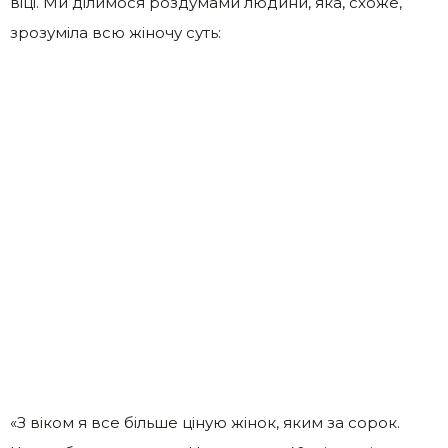
віці. Ми ділимося роздумами людини, яка, схоже,
зрозуміла всю жіночу суть:
«З віком я все більше ціную жінок, яким за сорок.