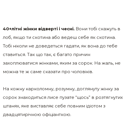
40+літні жінки відверті і чесні.
Вони тобі скажуть в
лоб, якщо ти скотина або ведеш себе як скотина.
Тобі ніколи не доведеться гадати, як вона до тебе
ставиться. Так що так, є багато причин
захоплюватися жінками, яким за сорок. На жаль, не
можна те ж саме сказати про чоловіків.
На кожну карколомну, розумну, доглянуту жінку за
сорок знаходиться лисе пузате “щось” в розтягнутих
штанях, яке виставляє себе повним ідіотом з
двадцятирічною офіціанткою.