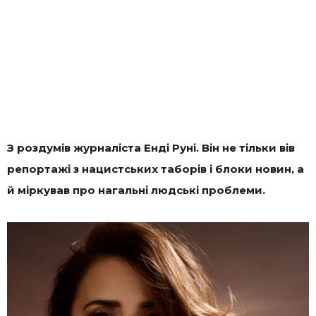
З роздумів журналіста Енді Руні. Він не тільки вів
репортажі з нацистських таборів і блоки новин, а
й міркував про нагальні людські проблеми.