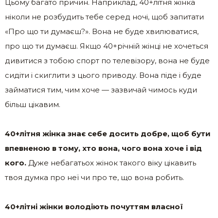
Цьому багато причин. Наприклад, 40+літня жінка
ніколи не розбудить тебе серед ночі, щоб запитати
«Про що ти думаєш?». Вона не буде хвилюватися,
про що ти думаєш. Якщо 40+річній жінці не хочеться
дивитися з тобою спорт по телевізору, вона не буде
сидіти і скиглити з цього приводу. Вона піде і буде
займатися тим, чим хоче — зазвичай чимось куди
більш цікавим.
40+літня жінка знає себе досить добре, щоб бути
впевненою в тому, хто вона, чого вона хоче і від
кого.
Дуже небагатьох жінок такого віку цікавить
твоя думка про неї чи про те, що вона робить.
40+літні жінки володіють почуттям власної