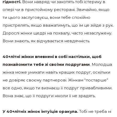
гідності.
Вони навряд чи закотять тобі істерику в
опері чи в пристойному ресторані. Звичайно, якщо
ти цього заслуговуєш, вони тебе спокійно
пристрелять, якщо вважатимуть, що їм це зійде з рук.
Дорослі жінки щедрі на похвалу, часто незаслужену.
Вони знають, як відчувається невдячність.
40+літні жінки впевнені в собі настільки, щоб
познайомити тебе зі своїми подругами
. Молодша
жінка може уникати навіть кращих подруг, оскільки
не довіряє своєму партнерові. Жінкам “постарше”
все одно, якщо ти визнаєш її подруг привабливими.
Вона знає, що її подруги ніколи її не зрадять.
У 40+літніх жінок інтуїція оракула.
Тобі не треба ні