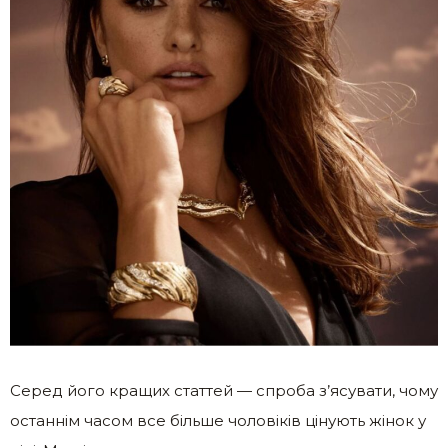
Серед його кращих статтей — спроба з’ясувати, чому
останнім часом все більше чоловіків цінують жінок у