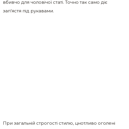
вбивчо для чоловічої статі. Точно так само діє
зап’ястя під рукавами.
При загальній строгості стилю, цнотливо оголені