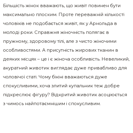
Більшість жінок вважають, що живіт повинен бути
максимально плоским. Проте переважній кількості
чоловіків не подобається живіт, як у Арнольда в
молоді роки. Справжня жіночність полягає в
пружному, здоровому тілі, але з чисто жіночими
особливостями. А присутність жирових тканин в
деяких місцях – це і є жіноча особливість. Невеликий,
акуратний животик виглядає дуже привабливо для
чоловічої статі. Чому бікіні вважаються дуже
спокусливими, хоча злитий купальник теж добре
підкреслює фігуру? Відкритий животик асоціюється
з чимось найпотаємнішим і спокусливим.