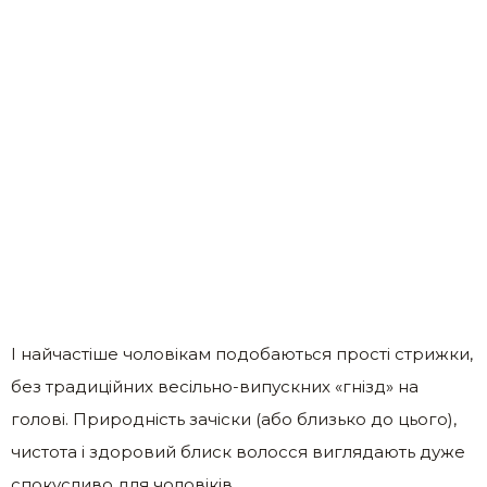
І найчастіше чоловікам подобаються прості стрижки,
без традиційних весільно-випускних «гнізд» на
голові. Природність зачіски (або близько до цього),
чистота і здоровий блиск волосся виглядають дуже
спокусливо для чоловіків.