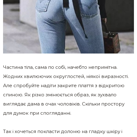
Частина тіла, сама по собі, начебто непримітна.
Жодних хвилюючих округлостей, ніякої виразності.
Але спробуйте надіти закрите плаття з відкритою
спиною. Як різко змінюється образ, як зухвало
виглядає дама в очах чоловіків. Скільки простору
для думок при спогляданні.
Так і хочеться покласти долоню на гладку шкіру і