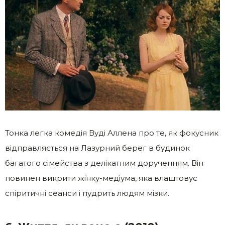
Тонка легка комедія Вуді Аллена про те, як фокусник
відправляється на Лазурний берег в будинок
багатого сімейства з делікатним дорученням. Він
повинен викрити жінку-медіума, яка влаштовує
спіритичні сеанси і пудрить людям мізки.