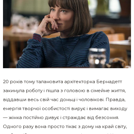
20 років тому талановита архітекторка Бернадетт
закинула роботу і пішла з головою в сімейне життя,
віддавши весь свій час доньці і чоловікові. Правда,
енергія творчої особистості вирує і вимагає виходу
— жінка постійно дивує і страждає від безсоння.
Одного разу вона просто тікає з дому на край світу,