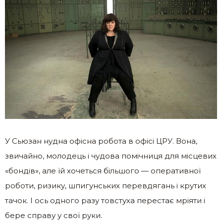
У Сьюзан нудна офісна робота в офісі ЦРУ. Вона,
звичайно, молодець і чудова помічниця для місцевих
«бондів», але їй хочеться більшого — оперативної
роботи, ризику, шпигунських перевдягань і крутих
тачок. І ось одного разу товстуха перестає мріяти і
бере справу у свої руки.