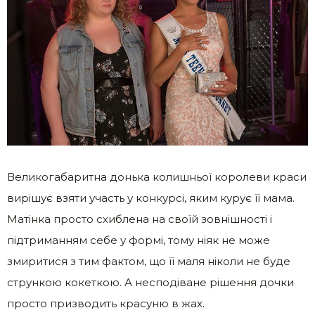
Великогабаритна донька колишньої королеви краси
вирішує взяти участь у конкурсі, яким курує її мама.
Матінка просто схиблена на своїй зовнішності і
підтриманням себе у формі, тому ніяк не може
змиритися з тим фактом, що її маля ніколи не буде
стрункою кокеткою. А несподіване рішення дочки
просто призводить красуню в жах.