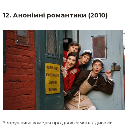
12. Анонімні романтики (2010)
Зворушлива комедія про двох самотніх диваків.