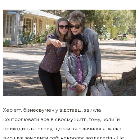
Херіетт, бізнесвумен у відставці, звикла
контролювати все в своєму житті, тому, коли їй
приходить в голову, що життя скінчилося, жінка
вирішує замовити собі некролог заздалегідь. Не