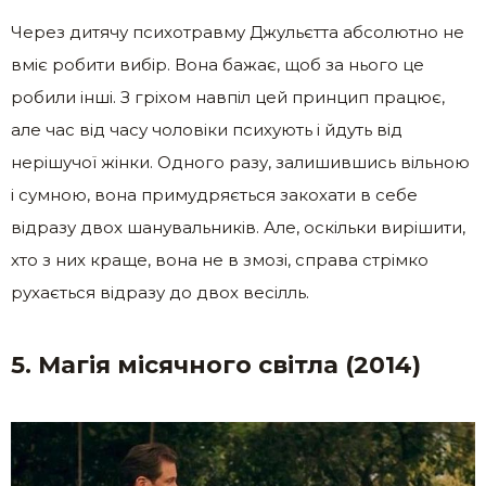
Через дитячу психотравму Джульєтта абсолютно не
вміє робити вибір. Вона бажає, щоб за нього це
робили інші. З гріхом навпіл цей принцип працює,
але час від часу чоловіки психують і йдуть від
нерішучої жінки. Одного разу, залишившись вільною
і сумною, вона примудряється закохати в себе
відразу двох шанувальників. Але, оскільки вирішити,
хто з них краще, вона не в змозі, справа стрімко
рухається відразу до двох весілль.
5. Магія місячного світла (2014)