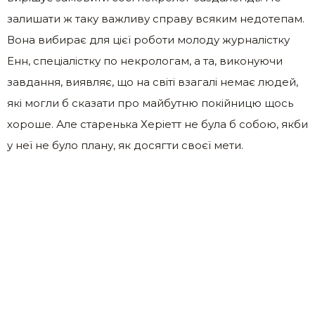
залишати ж таку важливу справу всяким недотепам.
Вона вибирає для цієї роботи молоду журналістку
Енн, спеціалістку по некрологам, а та, виконуючи
завдання, виявляє, що на світі взагалі немає людей,
які могли б сказати про майбутню покійницю щось
хороше. Але старенька Херіетт не була б собою, якби
у неї не було плану, як досягти своєї мети.