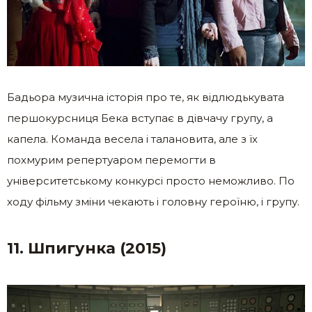
Бадьора музична історія про те, як відлюдькувата
першокурсниця Бека вступає в дівчачу групу, а
капела. Команда весела і талановита, але з їх
похмурим репертуаром перемогти в
університетському конкурсі просто неможливо. По
ходу фільму зміни чекають і головну героїню, і групу.
11. Шпигунка (2015)