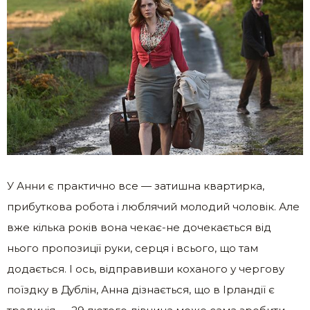
У Анни є практично все — затишна квартирка,
прибуткова робота і люблячий молодий чоловік. Але
вже кілька років вона чекає-не дочекається від
нього пропозиції руки, серця і всього, що там
додається. І ось, відправивши коханого у чергову
поїздку в Дублін, Анна дізнається, що в Ірландії є