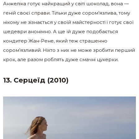
Анжеліка готує найкращий у світі шоколад, вона —
геній своєї справи. Тільки дуже сором’язлива, тому
нікому не зізнається у своїй майстерності і готує свої
шедеври анонімно. А ще їй дуже подобається
кондитер Жан-Рене, який теж страшенно
сором’язливий. Ніхто з них не може зробити перший
крок, але разом роблять дуже смачні цукерки.
13. Серцеїд (2010)