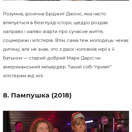
Розумна, іронічна Бріджит Джонс, яка часто
вляпується в безглузді історії, щедро роздає
направо і наліво жарти про сучасне життя,
соцмережі і хіпстерів. Втім, сама теж молодець: чекає
дитину, але не знає, хто з двох чоловіків мрії є її
батьком — старий-добрий Марк Дарсі чи
американський мільярдер. Такий собі “привіт”
хіпстерам від хіпі.
8. Пампушка (2018)