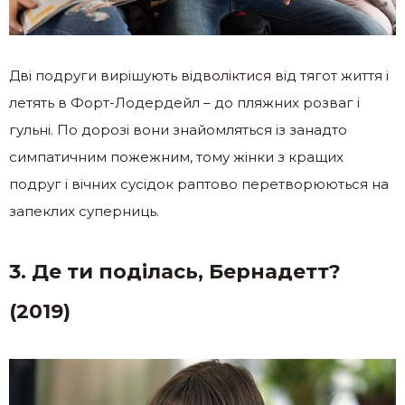
Дві подруги вирішують відволіктися від тягот життя і
летять в Форт-Лодердейл – до пляжних розваг і
гульні. По дорозі вони знайомляться із занадто
симпатичним пожежним, тому жінки з кращих
подруг і вічних сусідок раптово перетворюються на
запеклих суперниць.
3. Де ти поділась, Бернадетт?
(2019)