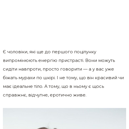
Є чоловіки, які ще до першого поцілунку
випромінюють енергію пристрасті. Вони можуть
сидіти навпроти, просто говорити — а у вас уже
біжать мурахи по шкірі. І не тому, що він красивий чи
має ідеальне тіло. А тому, що в ньому є щось
справжнє, відчутне, еротично живе.