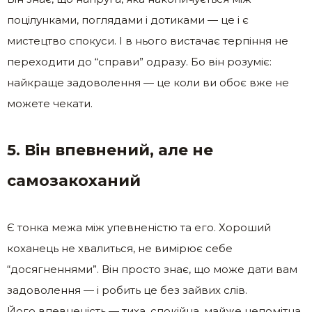
поцілунками, поглядами і дотиками — це і є
мистецтво спокуси. І в нього вистачає терпіння не
переходити до “справи” одразу. Бо він розуміє:
найкраще задоволення — це коли ви обоє вже не
можете чекати.
5. Він впевнений, але не
самозакоханий
Є тонка межа між упевненістю та его. Хороший
коханець не хвалиться, не вимірює себе
“досягненнями”. Він просто знає, що може дати вам
задоволення — і робить це без зайвих слів.
Його впевненість — тиха, спокійна, майже непомітна.