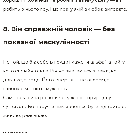
Хороший коханець не робить із інтиму сцену — він
робить із нього гру. І це гра, у якій ви обоє виграєте.
8. Він справжній чоловік — без
показної маскулінності
Не той, що б’є себе в груди і каже “я альфа”, а той, у
кого спокійна сила. Він не змагається з вами, не
домінує, а веде. Його енергія — не агресія, а
глибока, магнітна мужність.
Саме така сила розкриває у жінці її природну
чуттєвість. Бо поруч із ним хочеться бути відкритою,
живою, реальною.