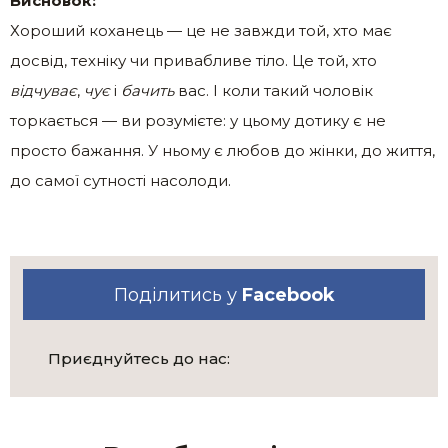
Висновок:
Хороший коханець — це не завжди той, хто має
досвід, техніку чи привабливе тіло. Це той, хто
відчуває
,
чує
і
бачить
вас. І коли такий чоловік
торкається — ви розумієте: у цьому дотику є не
просто бажання. У ньому є любов до жінки, до життя,
до самої сутності насолоди.
Поділитись у
Facebook
Приєднуйтесь до нас: