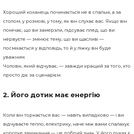
Хороший коханець починається не в спальні, а за
столом, у розмові, у тому, як він слухає вас. Якщо він
помічає, що ви замерзли, підсуває плед, що ви
нервуєте — змінює тему, що ви щасливі —
посміхається у відповідь, то й у ліжку він буде
уважним.
Чоловік, який відчуває, — завжди кращий за того, хто
просто діє за сценарієм.
2. Його дотик має енергію
Коли він торкається вас — навіть випадково — і ви
відчуваєте тепло, електрику, наче між вами спалахує
коротке замикання — це добрий знак. У його руках є