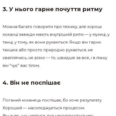
3. У нього гарне почуття ритму
Можна багато говорити про техніку, але хороші
коханці завжди мають внутрішній ритм — у музиці, у
танці, у тому, як вони рухаються. Якщо він гарно
танцює або просто природно рухається, не
кваплячись, не різко — то, швидше за все, і в ліжку
він “чує” вас тілом.
4. Він не поспішає
Поганий коханець поспішає, бо хоче результату.
Хороший — насолоджується процесом.
Він знає, що напруга, яка накопичується між