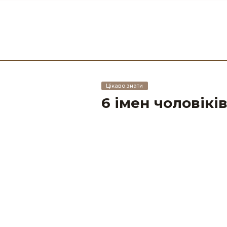
Цікаво знати
6 імен чоловікі