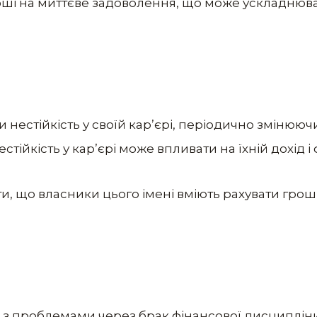
оші на миттєве задоволення, що може ускладнюв
и нестійкість у своїй кар’єрі, періодично змінююч
ійкість у кар’єрі може впливати на їхній дохід і 
, що власники цього імені вміють рахувати грош
з проблемами через брак фінансової дисципліни