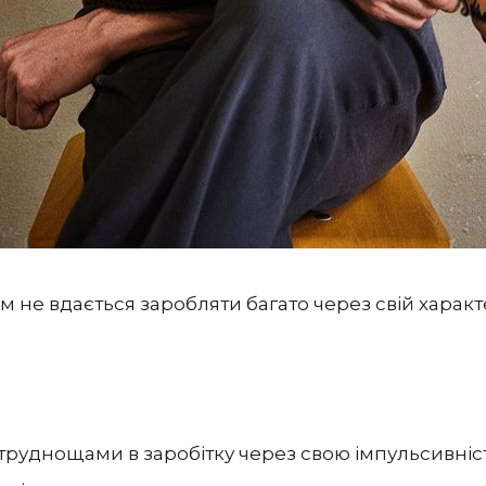
ким не вдається заробляти багато через свій характ
труднощами в заробітку через свою імпульсивніст