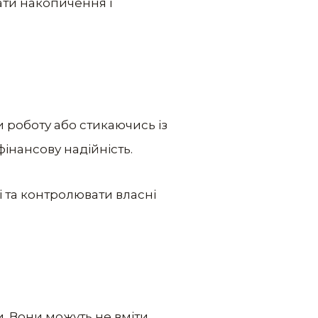
ати накопичення і
и роботу або стикаючись із
фінансову надійність.
і та контролювати власні
. Вони можуть не вміти