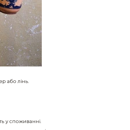
ер або лінь.
ь у споживанні.