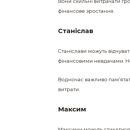
Вони схильні витрачати гр
фінансове зростання.
Станіслав
Станіслави можуть відчуват
фінансовими невдачами. Нест
Водночас важливо пам’ятати
витрати.
Максим
Максими можуть стикатися 