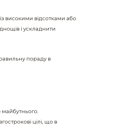
 із високими відсотками або
днощів і ускладнити
правильну пораду в
 майбутнього.
гострокові цілі, що в