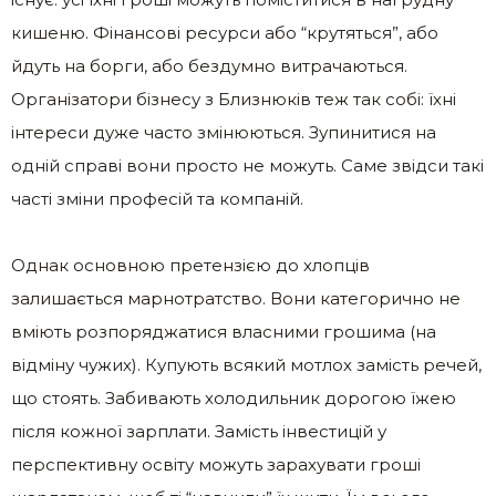
кишеню. Фінансові ресурси або “крутяться”, або
йдуть на борги, або бездумно витрачаються.
Організатори бізнесу з Близнюків теж так собі: їхні
інтереси дуже часто змінюються. Зупинитися на
одній справі вони просто не можуть. Саме звідси такі
часті зміни професій та компаній.
Однак основною претензією до хлопців
залишається марнотратство. Вони категорично не
вміють розпоряджатися власними грошима (на
відміну чужих). Купують всякий мотлох замість речей,
що стоять. Забивають холодильник дорогою їжею
після кожної зарплати. Замість інвестицій у
перспективну освіту можуть зарахувати гроші