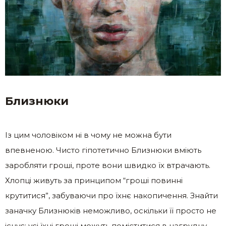
Близнюки
Із цим чоловіком ні в чому не можна бути
впевненою. Чисто гіпотетично Близнюки вміють
заробляти гроші, проте вони швидко їх втрачають.
Хлопці живуть за принципом “гроші повинні
крутитися”, забуваючи про їхнє накопичення. Знайти
заначку Близнюків неможливо, оскільки її просто не
існує: усі їхні гроші можуть поміститися в нагрудну