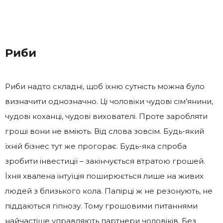
Риби
Риби надто складні, щоб їхню сутність можна було
визначити однозначно. Ці чоловіки чудові сім’янини,
чудові коханці, чудові вихователі. Проте заробляти
гроші вони не вміють. Від слова зовсім. Будь-який
їхній бізнес тут же прогорає. Будь-яка спроба
зробити інвестиції – закінчується втратою грошей.
Їхня хвалена інтуїція поширюється лише на живих
людей з близького кола. Папірці ж не резонують, не
піддаються гіпнозу. Тому грошовими питаннями
найчастіше управляють партнери чоловіків. Без