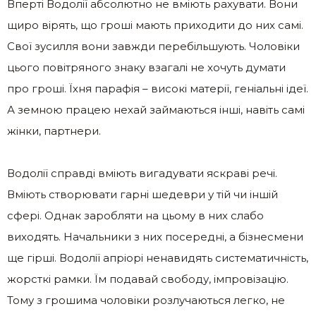
Вперті Водолії абсолютно не вміють рахувати. Вони
щиро вірять, що гроші мають приходити до них самі.
Свої зусилля вони завжди перебільшують. Чоловіки
цього повітряного знаку взагалі не хочуть думати
про гроші. Їхня парафія – високі матерії, геніальні ідеї.
А земною працею нехай займаються інші, навіть самі
жінки, партнери.
Водолії справді вміють вигадувати яскраві речі.
Вміють створювати гарні шедеври у тій чи іншій
сфері. Однак заробляти на цьому в них слабо
виходять. Начальники з них посередні, а бізнесмени
ще гірші. Водолії апріорі ненавидять систематичність,
жорсткі рамки. Їм подавай свободу, імпровізацію.
Тому з грошима чоловіки розлучаються легко, не