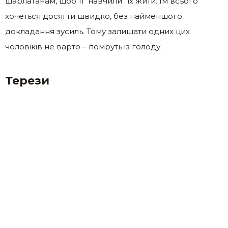
шарлатанам, щоб ті “навчили” їх жити. Їм всього
хочеться досягти швидко, без найменшого
докладання зусиль. Тому залишати одних цих
чоловіків не варто – помруть із голоду.
Терези