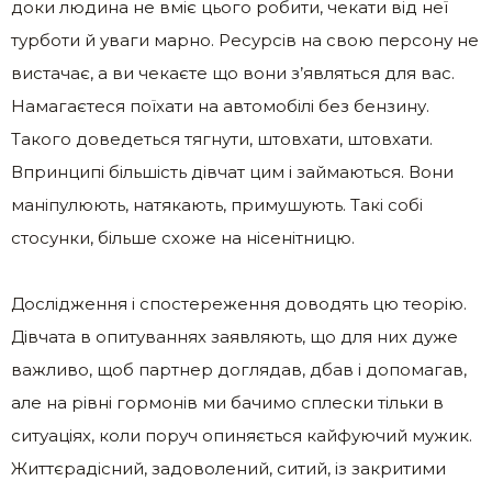
доки людина не вміє цього робити, чекати від неї
турботи й уваги марно. Ресурсів на свою персону не
вистачає, а ви чекаєте що вони з’являться для вас.
Намагаєтеся поїхати на автомобілі без бензину.
Такого доведеться тягнути, штовхати, штовхати.
Впринципі більшість дівчат цим і займаються. Вони
маніпулюють, натякають, примушують. Такі собі
стосунки, більше схоже на нісенітницю.
Дослідження і спостереження доводять цю теорію.
Дівчата в опитуваннях заявляють, що для них дуже
важливо, щоб партнер доглядав, дбав і допомагав,
але на рівні гормонів ми бачимо сплески тільки в
ситуаціях, коли поруч опиняється кайфуючий мужик.
Життєрадісний, задоволений, ситий, із закритими