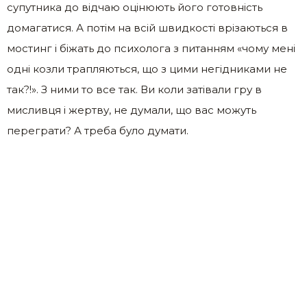
супутника до відчаю оцінюють його готовність
домагатися. А потім на всій швидкості врізаються в
мостинг і біжать до психолога з питанням «чому мені
одні козли трапляються, що з цими негідниками не
так?!». З ними то все так. Ви коли затівали гру в
мисливця і жертву, не думали, що вас можуть
переграти? А треба було думати.