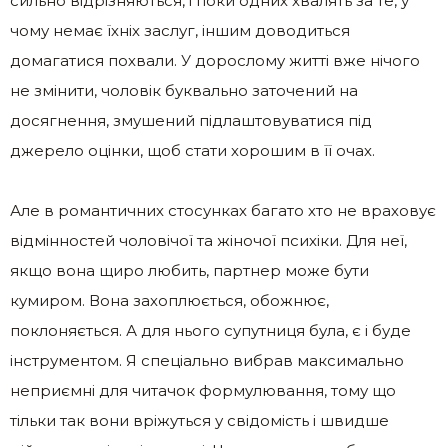
сильно відрізняються, і поки одних хвалять за те, у
чому немає їхніх заслуг, іншим доводиться
домагатися похвали. У дорослому житті вже нічого
не змінити, чоловік буквально заточений на
досягнення, змушений підлаштовуватися під
джерело оцінки, щоб стати хорошим в її очах.
Але в романтичних стосунках багато хто не враховує
відмінностей чоловічої та жіночої психіки. Для неї,
якщо вона щиро любить, партнер може бути
кумиром. Вона захоплюється, обожнює,
поклоняється. А для нього супутниця була, є і буде
інструментом. Я спеціально вибрав максимально
неприємні для читачок формулювання, тому що
тільки так вони вріжуться у свідомість і швидше