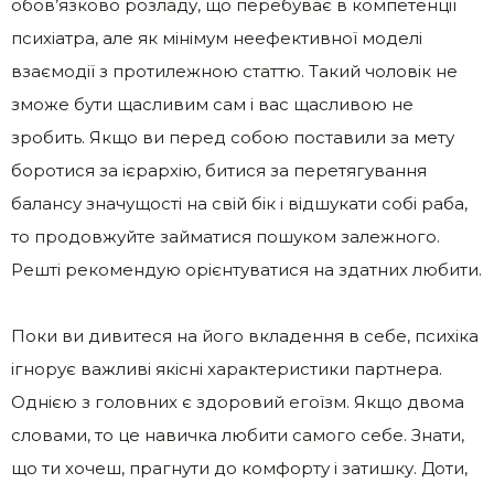
обов’язково розладу, що перебуває в компетенції
психіатра, але як мінімум неефективної моделі
взаємодії з протилежною статтю. Такий чоловік не
зможе бути щасливим сам і вас щасливою не
зробить. Якщо ви перед собою поставили за мету
боротися за ієрархію, битися за перетягування
балансу значущості на свій бік і відшукати собі раба,
то продовжуйте займатися пошуком залежного.
Решті рекомендую орієнтуватися на здатних любити.
Поки ви дивитеся на його вкладення в себе, психіка
ігнорує важливі якісні характеристики партнера.
Однією з головних є здоровий егоїзм. Якщо двома
словами, то це навичка любити самого себе. Знати,
що ти хочеш, прагнути до комфорту і затишку. Доти,