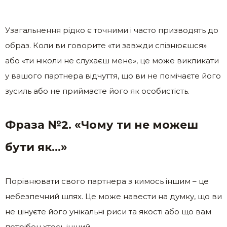
Узагальнення рідко є точними і часто призводять до
образ. Коли ви говорите «ти завжди спізнюєшся»
або «ти ніколи не слухаєш мене», це може викликати
у вашого партнера відчуття, що ви не помічаєте його
зусиль або не приймаєте його як особистість.
Фраза №2. «Чому ти не можеш
бути як…»
Порівнювати свого партнера з кимось іншим – це
небезпечний шлях. Це може навести на думку, що ви
не цінуєте його унікальні риси та якості або що вам
потрібен хтось інший.