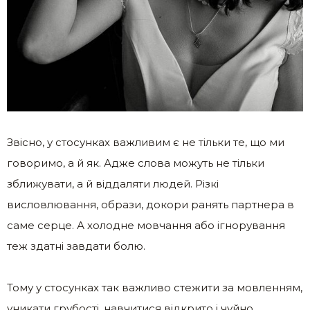
Звісно, у стосунках важливим є не тільки те, що ми
говоримо, а й як. Адже слова можуть не тільки
зближувати, а й віддаляти людей. Різкі
висловлювання, образи, докори ранять партнера в
саме серце. А холодне мовчання або ігнорування
теж здатні завдати болю.
Тому у стосунках так важливо стежити за мовленням,
уникати грубості, навчитися відкрито і чуйно