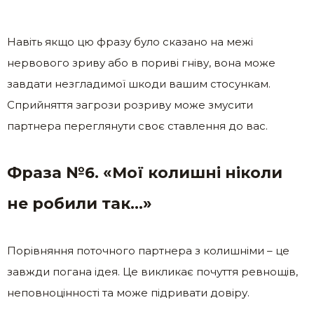
Навіть якщо цю фразу було сказано на межі
нервового зриву або в пориві гніву, вона може
завдати незгладимої шкоди вашим стосункам.
Сприйняття загрози розриву може змусити
партнера переглянути своє ставлення до вас.
Фраза №6. «Мої колишні ніколи
не робили так…»
Порівняння поточного партнера з колишніми – це
завжди погана ідея. Це викликає почуття ревнощів,
неповноцінності та може підривати довіру.