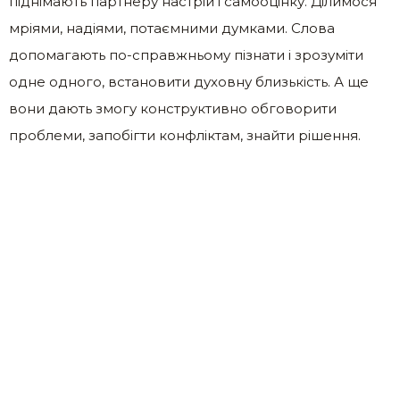
піднімають партнеру настрій і самооцінку. Ділимося
мріями, надіями, потаємними думками. Слова
допомагають по-справжньому пізнати і зрозуміти
одне одного, встановити духовну близькість. А ще
вони дають змогу конструктивно обговорити
проблеми, запобігти конфліктам, знайти рішення.