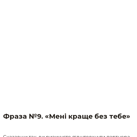
Фраза №9. «Мені краще без тебе»
Сказавши так, ви ризикуєте підштовхнути партнера