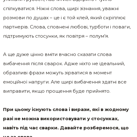
спілкуватися. Ніжні слова, щирі зізнання, уважні
розмови по душах – це і є той клей, який скріплює
партнерів. Слова, сповнені любові, турботи і поваги,
підтримують стосунки, як повітря – полум’я.
А ще дуже цінно вміти вчасно сказати слова
вибачення після сварок. Адже ніхто не ідеальний,
образливі фрази можуть зірватися в момент
емоційної напруги. Але щирі вибачення здатні все
виправити, якщо прощення буде прийнято.
При цьому існують слова і вирази, які в жодному
разі не можна використовувати у стосунках,
навіть під час сварки. Давайте розберемося, що
це за слова.