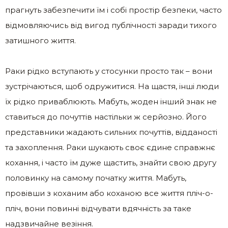
прагнуть забезпечити їм і собі простір безпеки, часто
відмовляючись від вигод публічності заради тихого
затишного життя.
Раки рідко вступають у стосунки просто так – вони
зустрічаються, щоб одружитися. На щастя, інші люди
їх рідко приваблюють. Мабуть, жоден інший знак не
ставиться до почуттів настільки ж серйозно. Його
представники жадають сильних почуттів, відданості
та захоплення. Раки шукають своє єдине справжнє
кохання, і часто їм дуже щастить, знайти свою другу
половинку на самому початку життя. Мабуть,
провівши з коханим або коханою все життя пліч-о-
пліч, вони повинні відчувати вдячність за таке
надзвичайне везіння.