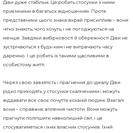
Діви дуже стабільні. Це робить стосунки з ними
приємними в багатьох відношеннях. Проте
представники цього знака вкрай прискіпливі – вони
чітко знають, чого хочуть, і не погоджуються на
менше. Завдяки вибірковості й обережності Діви не
зустрічаються з будь-ким і не витрачають часу
даремно. І це робить їх такими щасливими в
особистому житті.
Через свою завзятість і прагнення до ідеалу Діви
рідко приходять у стосунки скаліченими і можуть
віддавати все своє почуття коханій людині. Взагалі
вони – справжнє втілення чистоти. Вони можуть
прагнути поліпшити навколишній світ, і це
стосуватиметься і їхніх власних стосунків. Їхній