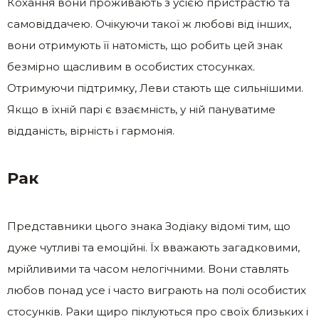
Кохання вони проживають з усією пристрастю та
самовіддачею. Очікуючи такої ж любові від інших,
вони отримують її натомість, що робить цей знак
безмірно щасливим в особистих стосунках.
Отримуючи підтримку, Леви стають ще сильнішими.
Якщо в їхній парі є взаємність, у ній пануватиме
відданість, вірність і гармонія.
Рак
Представники цього знака Зодіаку відомі тим, що
дуже чутливі та емоційні. Їх вважають загадковими,
мрійливими та часом нелогічними. Вони ставлять
любов понад усе і часто виграють на полі особистих
стосунків. Раки щиро піклуються про своїх близьких і