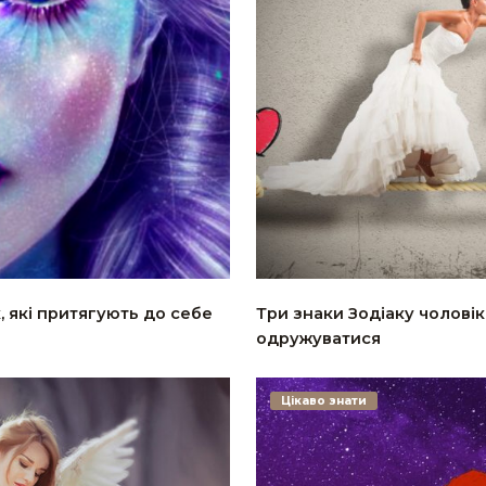
, які притягують до себе
Три знаки Зодіаку чоловік
одружуватися
Цікаво знати