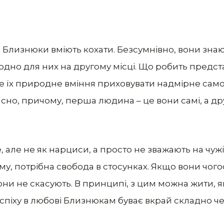
Близнюки вміють кохати. Безсумнівно, вони знают
 одно для них на другому місці. Що робить предс
е їх природне вміння приховувати надмірне сам
но, причому, перша людина – це вони самі, а др
ле не як нарциси, а просто не зважають на чужі 
у, потрібна свобода в стосунках. Якщо вони чогось
вони не скасують. В принципі, з цим можна жити, 
спіху в любові Близнюкам буває вкрай складно ч