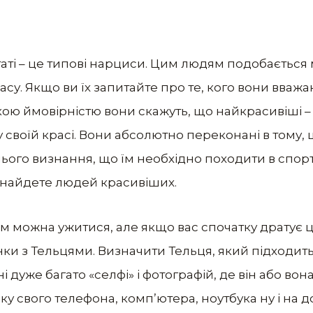
статі – це типові нарциси. Цим людям подобається
су. Якщо ви їх запитайте про те, кого вони вва
окою ймовірністю вони скажуть, що найкрасивіші – 
 своїй красі. Вони абсолютно переконані в тому, щ
їхнього визнання, що їм необхідно походити в спор
 знайдете людей красивіших.
м можна ужитися, але якщо вас спочатку дратує це
нки з Тельцями. Визначити Тельця, який підходит
ні дуже багато «селфі» і фотографій, де він або во
ку свого телефона, комп’ютера, ноутбука ну і на д