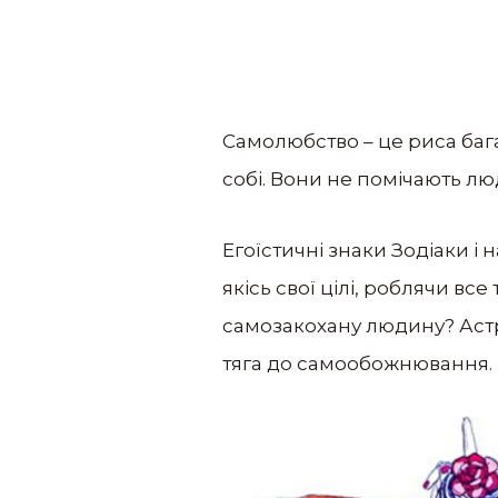
Самолюбство – це риса бага
собі. Вони не помічають люд
Егоїстичні знаки Зодіаки і
якісь свої цілі, роблячи вс
самозакохану людину? Астро
тяга до самообожнювання.