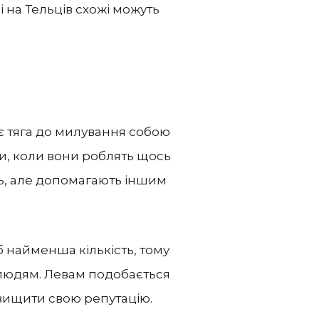
і на Тельців схожі можуть
є тяга до милування собою
ди, коли вони роблять щось
ть, але допомагають іншим
б найменша кількість, тому
 людям. Левам подобається
двищити свою репутацію.