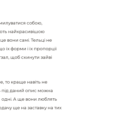
 милуватися собою,
жають найкрасивішою
це вони самі. Тельці не
о їх форми і їх пропорції
тзал, щоб скинути зайві
, то краще навіть не
ь під даний опис можна
на одні. А ще вони люблять
одачу ще на заставку на тих