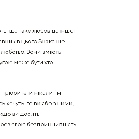
ь, що таке любов до іншої
тавників цього Знака ще
олюбство. Вони вміють
угою може бути хто
пріоритети ніколи. Їм
 хочуть, то ви або з ними,
якщо ви досить
ерез свою безпринципність.