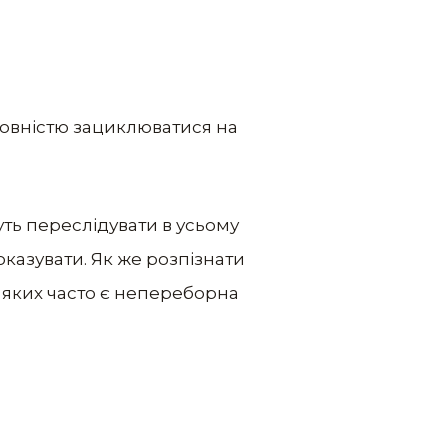
повністю зациклюватися на
уть переслідувати в усьому
оказувати. Як же розпізнати
 яких часто є непереборна