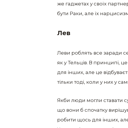
же гаджетах у своїх партнер
бути Раки, але їх нарцисиз
Лев
Леви роблять все заради се
як у Тельців. В принципі, 
для інших, але це відбува
тільки тоді, коли у них у са
Якби люди могли ставати су
що вони б спочатку вирішу
робити щось для інших, ал