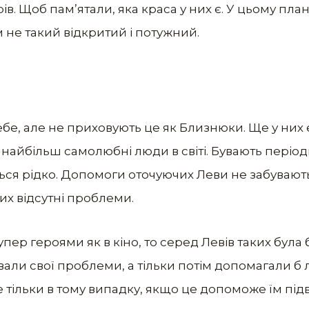
ів. Щоб пам’ятали, яка краса у них є. У цьому план
м не такий відкритий і потужний.
бе, але не приховують це як Близнюки. Ще у них 
це найбільш самолюбні люди в світі. Бувають періо
ється рідко. Допомоги оточуючих Леви не забуваю
мих відсутні проблеми.
пер героями як в кіно, то серед Левів таких була 
вали свої проблеми, а тільки потім допомагали б
е тільки в тому випадку, якщо це допоможе їм пі