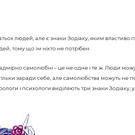
тьох людей, але є знаки Зодіаку, яким властиво 
ей, тому що їм ніхто не потрібен.
 надмірно самолюбні – це не одне і те ж. Люди мож
е тільки заради себе, але самолюбства можуть не п
логи і психологи виділяють три знаки Зодіаку, у