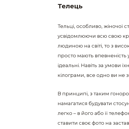
Телець
Тельці, особливо, жіночої 
усвідомлюючи всю свою кра
людиною на світі, то з вис
просто мають впевненість у
ідеальні. Навіть за умови 
кілограми, все одно ви не
В принципі, з таким гоноро
намагатися будувати стосу
легко – в його або її телефо
ставити своє фото на застав