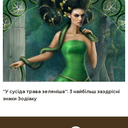
“У сусіда трава зеленіша”: 3 найбільш заздрісні
знаки Зодіаку