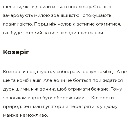
щелепи, як і від сили їхнього інтелекту. Стрільці
зачаровують милою зовнішністю і спокушають
грайливістю. Перш ніж чоловік встигне отямитися,
він буде готовий на все заради такої жінки.
Козеріг
Козероги поєднують у собі красу, розум і амбіції. А це
ще та комбінація! Але вони не бояться прикидатися
дурнішими, ніж вони є, щоб отримати бажане. Тому
чоловікам варто бути обережними — Козероги
природжені маніпулятори й переграти їх у цьому
майже неможливо.