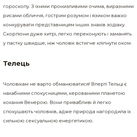
гороскопу. З їхніми пронизливими очима, виразними
рисами обличчя, гострим розумом і язиком важко
конкурувати представницям інших знаків зодіаку.
Скорпіони дуже хитрі, легко переконують і заманять
у пастку швидше, ніж чоловік встигне кліпнути оком.
Телець
Чоловікам не варто обманюватися! Вперті Тельці є
нахабними спокусницями, керованими планетою
кохання Венерою. Вони привабливі й легко
спокушають чоловіків, адже природа нагородила їх
сильною сексуальною енергетикою.