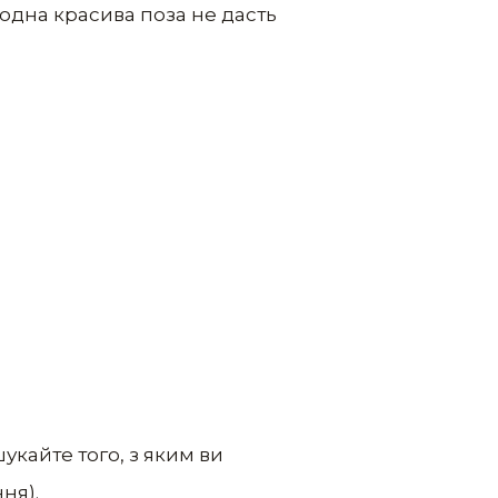
Жодна красива поза не дасть
укайте того, з яким ви
ня).