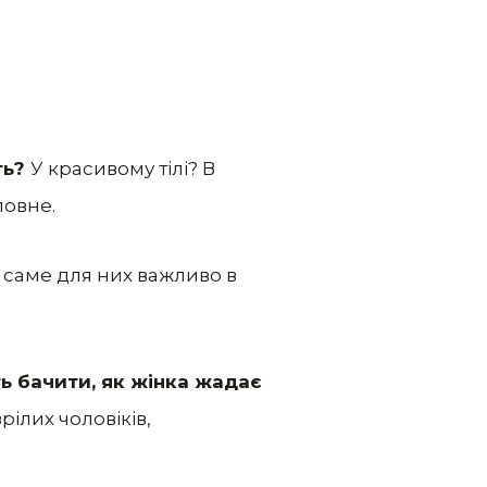
ть?
У красивому тілі? В
ловне.
 саме для них важливо в
ь бачити, як жінка жадає
рілих чоловіків,