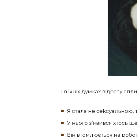
І в їхніх думках відразу сп
Я стала не сеkсуальною, 
У нього з’явився хтось ще
Він втомлюється на роботі