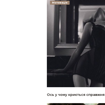
Мотивація
Ось у чому криється справжня