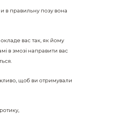
 чи в правильну позу вона
покладе вас так, як йому
амі в змозі направити вас
ься.
ажливо, щоб ви отримували
ротику,