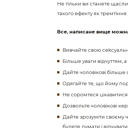
Не тільки ви станете щасли
такого ефекту як тремтіння
Все, написане вище можна
Вивчайте свою сеkсуальніс
Більше уваги відчуттям, 
Дайте чоловікові більше с
Одягайте те, що йому под
Не соромтеся цікавитися
Дозвольте чоловікові керу
Дайте зрозуміти своєму ч
будете думати і відчувати