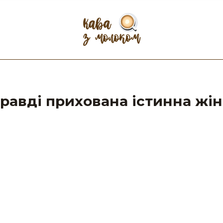
правді прихована істинна жі