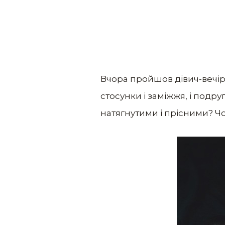
Вчора пройшов дівич-вечір,
стосунки і заміжжя, і подр
натягнутими і прісними? Ч