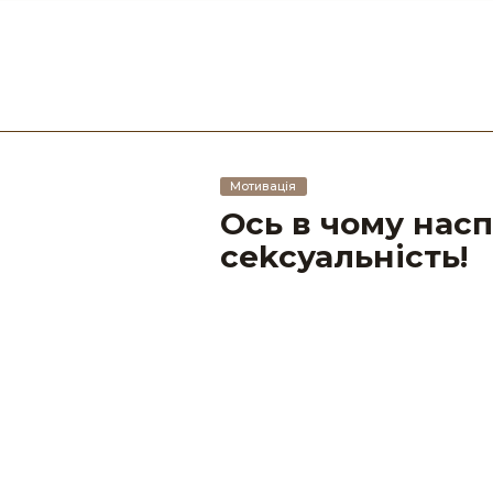
Мотивація
Ось в чому нас
сеkсуальність!