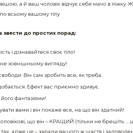
вішою, а й ваш чоловік відчує себе мачо в ліжку. 
 по всьому вашому тілу.
 звести до простих порад:
ть і дізнавайтеся своє тіло!
а не зовнішньому вигляду!
вободи. Він сам зробить все, як треба.
обається. Ефект вас приємно здивує.
 його фантазіями!
вати вами і він покаже все, на що він здатний!
оловікові, що він – КРАЩИЙ (тільки не брешіть … ш
 так, адже це – заради вашого ж щастя і задоволен