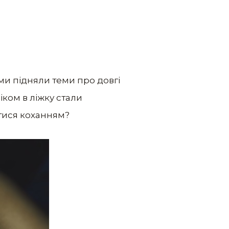
ми підняли теми про довгі
іком в ліжку стали
атися коханням?