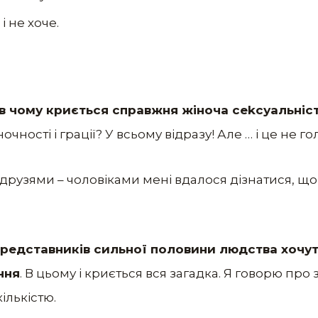
і не хоче.
в чому криється справжня жіноча сеkсуальніс
очності і грації? У всьому відразу! Але … і це не го
друзями – чоловіками мені вдалося дізнатися, що
редставників сильної половини людства хочут
ння
. В цьому і криється вся загадка. Я говорю про з
ількістю.