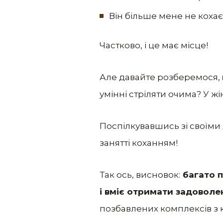
Він більше мене не кохає 
Частково, і це має місце!
Але давайте розберемося,
умінні стріляти очима? У жін
Поспілкувавшись зі своїми 
занятті коханням!
Так ось, висновок:
багато п
і вміє отримати задоволе
позбавлених комплексів з к