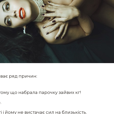
ливає ряд причин:
тому що набрала парочку зайвих кг!
.
 і йому не вистачає сил на близькість.