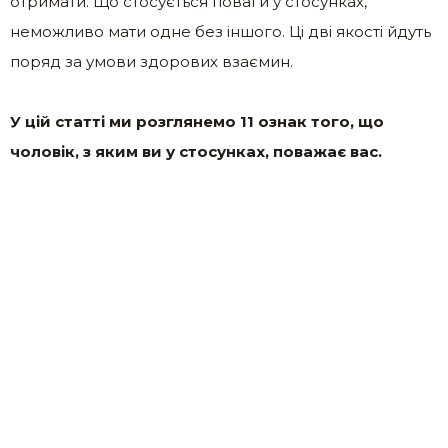
отримати. Що стосується поваги у стосунках,
неможливо мати одне без іншого. Ці дві якості йдуть
поряд за умови здорових взаємин.
У цій статті ми розглянемо 11 ознак того, що
чоловік, з яким ви у стосунках, поважає вас.