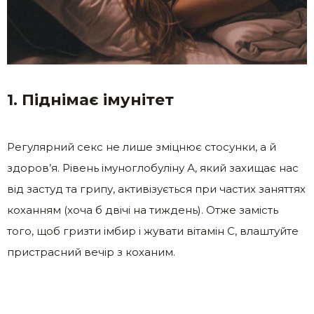
1. Піднімає імунітет
Регулярний секс не лише зміцнює стосунки, а й
здоров’я. Рівень імуноглобуліну А, який захищає нас
від застуд та грипу, активізується при частих заняттях
коханням (хоча б двічі на тиждень). Отже замість
того, щоб гризти імбир і жувати вітамін С, влаштуйте
пристрасний вечір з коханим.