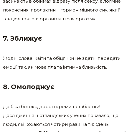
засинають в обіймах відразу після сексу, є логічне
пояснення: пролактин – гормон міцного сну, який
танцює танго в організмі після оргазму.
7. Зближує
Жодні слова, квіти та обіцянки не здатні передати
емоції так, як мова тіла та інтимна близькість.
8. Омолоджує
До біса ботокс, дорогі креми та таблетки!
Дослідження шотландських учених показало, що
люди, які кохаються чотири рази на тиждень,