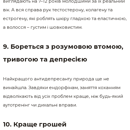
виглядають на 7–12 років молодшими за їх реальний
вік. А вся справа рук тестостерону, колагену та
естрогену, які роблять шкіру гладкою та еластичною,
а волосся – густим і шовковистим.
9. Бореться з розумовою втомою,
тривогою та депресією
Найкращого антидепресанту природа ще не
винайшла. Завдяки ендорфінам, заняття коханням
відволікають від усіх проблем краще, ніж будь-який
аутотренінг чи дихальні вправи.
10. Краще грошей