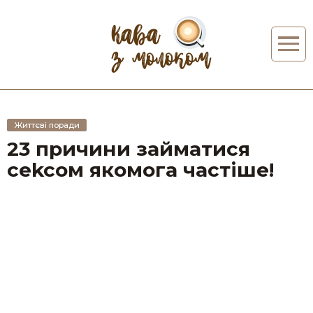
Життєві поради
23 причини займатися
сеkcoм якомога частіше!