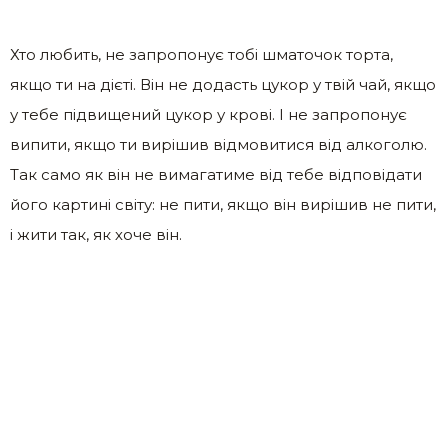
Хто любить, не запропонує тобі шматочок торта,
якщо ти на дієті. Він не додасть цукор у твій чай, якщо
у тебе підвищений цукор у крові. І не запропонує
випити, якщо ти вирішив відмовитися від алкоголю.
Так само як він не вимагатиме від тебе відповідати
його картині світу: не пити, якщо він вирішив не пити,
і жити так, як хоче він.