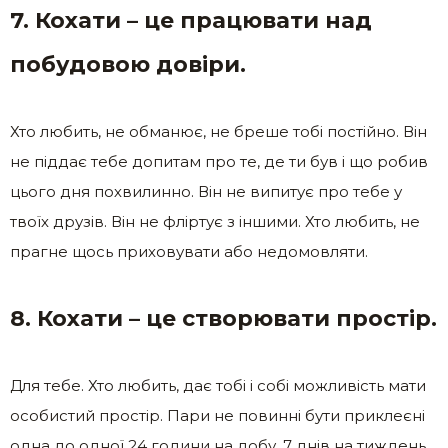
7. Кохати – це працювати над
побудовою довіри.
Хто любить, не обманює, не бреше тобі постійно. Він
не піддає тебе допитам про те, де ти був і що робив
цього дня похвилинно. Він не випитує про тебе у
твоїх друзів. Він не фліртує з іншими. Хто любить, не
прагне щось приховувати або недомовляти.
8. Кохати – це створювати простір.
Для тебе. Хто любить, дає тобі і собі можливість мати
особистий простір. Пари не повинні бути приклеєні
одна до одної 24 години на добу, 7 днів на тиждень.