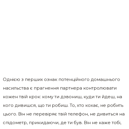
Однією з перших ознак потенційного домашнього
насильства є прагнення партнера контролювати
кожен твій крок: кому ти дзвониш, куди ти йдеш, на
кого дивишся, що ти робиш. То, хто кохає, не робить
цього. Він не перевіряє твій телефон, не дивиться на
спідометр, прикидаючи, де ти був. Він не каже тобі,