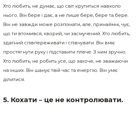
Хто любить, не думає, що світ крутиться навколо
нього. Він бере і дає, а не лише бере, бере та бере.
Він не завжди може розпізнати, але, принаймні, чує,
що ти втомився, хворий, чи засмучений. Хто любить,
здатний співпереживати і співчувати. Він вміє
простягнути руку і підставити плече. З ним зручно.
Хто любить, не робить усе, що захоче, не зважаючи
на інших. Він шанує твій час та енергію. Він уміє
ділитися.
5. Кохати – це не контролювати.