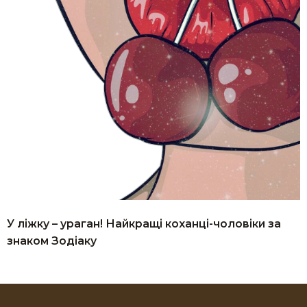
У ліжку – ураган! Найкращі коханці-чоловіки за
знаком Зодіаку