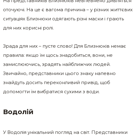
На представників Близнюків невпевнено дивляться
оточуючі. На це є вагома причина – у різних життєвих
ситуаціях Близнюки одягають різні маски і грають
для них корисні ролі.
Зрада для них – пусте слово! Для Близнюків немає
правила: якщо їм щось знадобиться, вони, не
замислюючись, зрадять найближчих людей.
Звичайно, представники цього знаку напевно
знайдуть досить переконливий привід, щоб
допомогти їм вибратися сухими з води.
Водолій
У Водолія унікальний погляд на світ. Представники