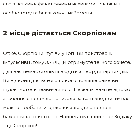
але з легкими фанатичними нахилами при більш
особистому та близькому знайомстві.
2 місце дістається Скорпіонам
Отже, Скорпіони і тут ви у Топі. Ви пристрасні,
імпульсивні, тому ЗАВЖДИ отримуєте те, чого хочете.
Для вас немає стопів ні в одній з неординарних дій.
Ви відкриті для всього нового, точніше саме ви
шукачі чогось незвичайного. На жаль, вам не відомо
значення слова «вірність», але за ваші «подвиги» вас
можна пробачити, адже ви завжди сповнені
бажання та пристрасті. Найневтомніший знак Зодіаку
– це Скорпіон!