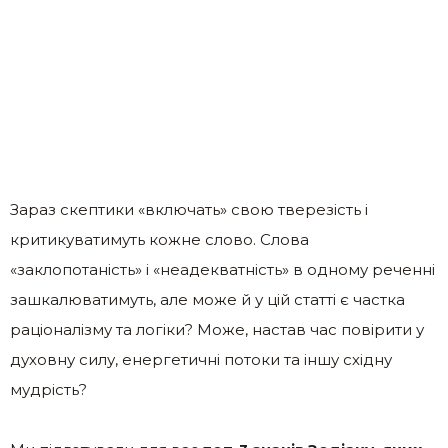
Зараз скептики «включать» свою тверезість і
критикуватимуть кожне слово. Слова
«заклопотаність» і «неадекватність» в одному реченні
зашкалюватимуть, але може й у цій статті є частка
раціоналізму та логіки? Може, настав час повірити у
духовну силу, енергетичні потоки та іншу східну
мудрість?