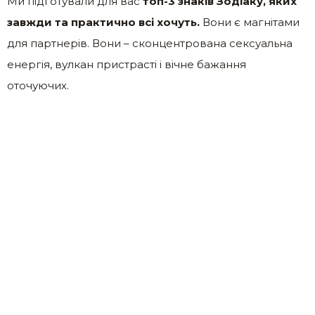
Ми підготували для вас
топ-3 знаків Зодіаку, яких
завжди та практично всі хочуть.
Вони є магнітами
для партнерів. Вони – сконцентрована сексуальна
енергія, вулкан пристрасті і вічне бажання
оточуючих.