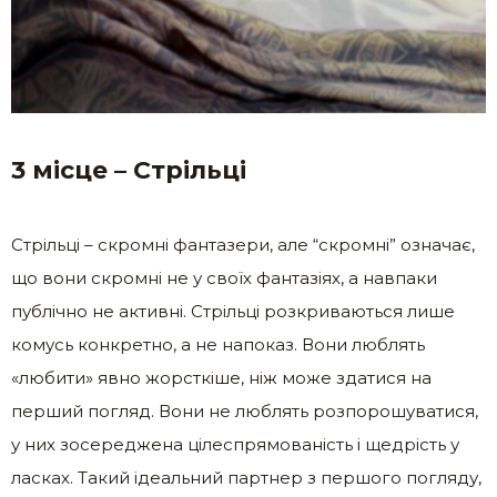
3 місце – Стрільці
Стрільці – скромні фантазери, але “скромні” означає,
що вони скромні не у своїх фантазіях, а навпаки
публічно не активні. Стрільці розкриваються лише
комусь конкретно, а не напоказ. Вони люблять
«любити» явно жорсткіше, ніж може здатися на
перший погляд. Вони не люблять розпорошуватися,
у них зосереджена цілеспрямованість і щедрість у
ласках. Такий ідеальний партнер з першого погляду,