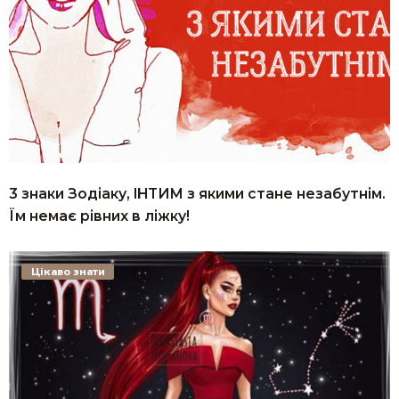
3 знаки Зодіаку, IHTИM з якими стане незабутнім.
Їм немає рівних в ліжку!
Цікаво знати