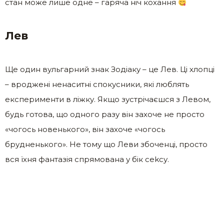
стан може лише одне – гаряча ніч кохання
Лев
Ще один вульгарний знак Зодіаку – це Лев. Ці хлопці
– вроджені ненаситні спокусники, які люблять
експерименти в ліжку. Якщо зустрічаєшся з Левом,
будь готова, що одного разу він захоче не просто
«чогось новенького», він захоче «чогось
брудненького». Не тому що Леви збоченці, просто
вся їхня фантазія спрямована у бік сеkсу.