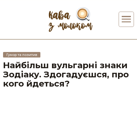
Гумор та позитив
Найбільш вульгарні знаки
Зодіаку. Здогадуєшся, про
кого йдеться?