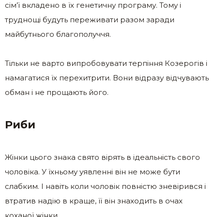
сім’ї вкладено в їх генетичну програму. Тому і
труднощі будуть переживати разом заради
майбутнього благополуччя.
Тільки не варто випробовувати терпіння Козерогів і
намагатися їх перехитрити. Вони відразу відчувають
обман і не прощають його.
Риби
Жінки цього знака свято вірять в ідеальність свого
чоловіка. У їхньому уявленні він не може бути
слабким. І навіть коли чоловік повністю зневірився і
втратив надію в краще, її він знаходить в очах
коханої жінки.