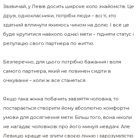
Зазвичай, у Левів досить широке коло знайомств. Це
друзі, однокласники, потрібні люди – всі ті, хто
здатний вплинути якимось чином на долю. І все це
буде крутитися навколо однієї мети – підняти статус і
репутацію свого партнера по життю.
Безперечно, для цього потрібно бажання і воля
самого партнера, який не повинен сидіти в
очікуванні – коли ж все станеться.
Якщо така жінка побачить завзяття чоловіка, то
постарається створити йому абсолютно комфортні
умови для досягнення мети. Більш того, вона ніколи
не нагадає чоловікові про його минулі невдачі. Але
Левицю краще не злити своєю лінню і зарозумілістю