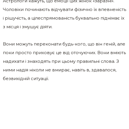
Астрологи кажуть, що емоції цих жінок «заразні».
Чоловіки починають відчувати фізично їх впевненість
і рішучість, а цілеспрямованість буквально піднімає їх
з місця і змушує діяти.
Вони можуть переконати будь-кого, що він геній, але
поки просто приховує це від оточуючих. Вони вміють
надихати і знаходять при цьому правильні слова. З
ними надія ніколи не вмирає, навіть в, здавалося,
безвихідній ситуації.