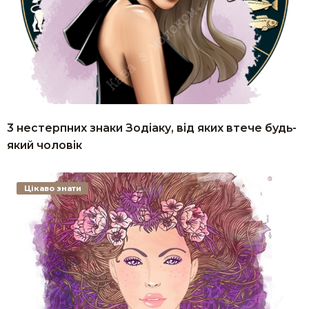
3 нестерпних знаки Зодіаку, від яких втече будь-
який чоловік
Цікаво знати