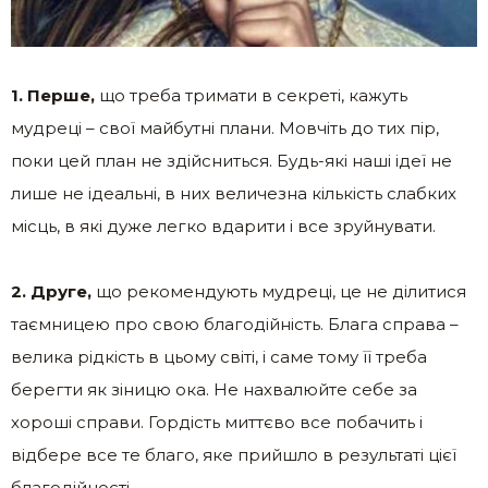
1. Перше,
що треба тримати в секреті, кажуть
мудреці – свої майбутні плани. Мовчіть до тих пір,
поки цей план не здійсниться. Будь-які наші ідеї не
лише не ідеальні, в них величезна кількість слабких
місць, в які дуже легко вдарити і все зруйнувати.
2. Друге,
що рекомендують мудреці, це не ділитися
таємницею про свою благодійність. Блага справа –
велика рідкість в цьому світі, і саме тому її треба
берегти як зіницю ока. Не нахвалюйте себе за
хороші справи. Гордість миттєво все побачить і
відбере все те благо, яке прийшло в результаті цієї
благодійності.