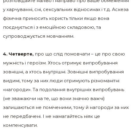
розповідайте наліво і направо про ваше обмеження
у харчуванні, сні, сексуальних відносинах і т.д. Аскеза
фізична приносить користь тільки якщо вона
поєднується і з емоційною складовою, та
супроводжується мовчанням.
4. Четверте,
про що слід помовчати – це про свою
мужність і героїзм. Хтось отримує випробування
зовнішні, а хтось внутрішні. Зовнішні випробування
видимі, тому за них люди отримують різноманітні
«нагороди». Та подолання внутрішніх випробувань
(не зважаючи на те, що вони значно важчі)
залишаються не поміченими, тому й нагороди за них
не передбачені. І не намагайтесь ніяк це
компенсувати.