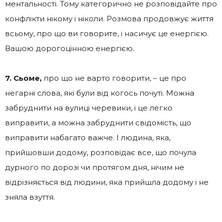
ментальності. Тому категорично не розповідайте про
конфлікти нікому і ніколи. Розмова продовжує життя
всьому, про що ви говорите, і насичує це енергією.
Вашою дорогоцінною енергією.
7. Сьоме,
про що не варто говорити, – це про
негарні слова, які були від когось почуті. Можна
забруднити на вулиці черевики, і це легко
виправити, а можна забруднити свідомість, що
виправити набагато важче. І людина, яка,
прийшовши додому, розповідає все, що почула
дурного по дорозі чи протягом дня, нічим не
відрізняється від людини, яка прийшла додому і не
зняла взуття.