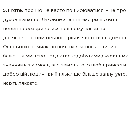
5. П’яте,
про що не варто поширюватися, – це про
духовні знання. Духовне знання має різні рівні і
повинно розкриватися кожному тільки по
досягненню ним певного рівня чистоти свідомості.
Основною помилкою початківця-носія істини є
бажання миттєво поділитись здобутими духовними
знаннями з кимось, але замість того щоб принести
добро цій людині, ви її тільки ще більше заплутуєте, і
навіть лякаєте.