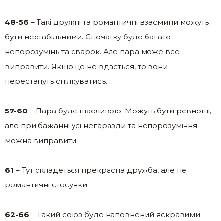
48-56
– Такі дружні та романтичні взаємини можуть
бути нестабільними. Спочатку буде багато
непорозумінь та сварок. Але пара може все
виправити. Якщо це не вдасться, то вони
перестануть спілкуватись.
57-60
– Пара буде щасливою. Можуть бути ревнощі,
але при бажанні усі негаразди та непорозуміння
можна виправити.
61
– Тут складеться прекрасна дружба, але не
романтичні стосунки.
62-66
– Такий союз буде наповнений яскравими