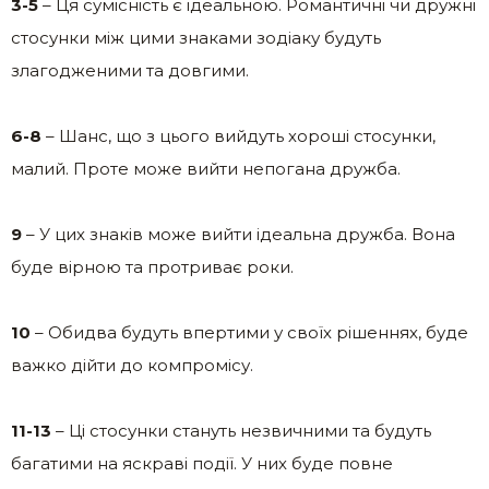
3-5
– Ця сумісність є ідеальною. Романтичні чи дружні
стосунки між цими знаками зодіаку будуть
злагодженими та довгими.
6-8
– Шанс, що з цього вийдуть хороші стосунки,
малий. Проте може вийти непогана дружба.
9
– У цих знаків може вийти ідеальна дружба. Вона
буде вірною та протриває роки.
10
– Обидва будуть впертими у своїх рішеннях, буде
важко дійти до компромісу.
11-13
– Ці стосунки стануть незвичними та будуть
багатими на яскраві події. У них буде повне