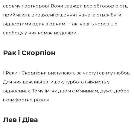
своєму партнерові. Вони завжди все обговорюють,
приймають виважені рішення і намагаються бути
відвертими один з одним. І так, навіть через цю
свободу у них немає недовіри.
Рак і Скорпіон
І Раки, і Скорпіони виступають за чисту і світлу любов.
Для них важливі затишок, турбота і ніжність у
відносинах. Тому їм, як двом сім’янинам, дуже добре
і комфортно разом.
Лев і Діва