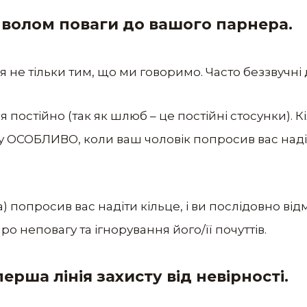
имволом поваги до вашого парнера.
не тільки тим, що ми говоримо. Часто беззвучні ді
 постійно (так як шлюб – це постійні стосунки). К
 ОСОБЛИВО, коли ваш чоловік попросив вас надіти
 попросив вас надіти кільце, і ви послідовно відм
о неповагу та ігнорування його/її почуттів.
перша лінія захисту від невірності.