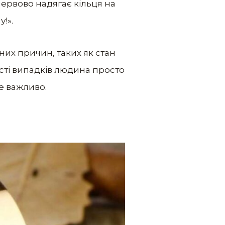
 нервово надягає кільця на
!».
чних причин, таких як стан
сті випадків людина просто
е важливо.