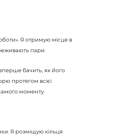
оботи». Я отримую місце в
реживають пари.
вперше бачить, як його
ворю протягом всієї
 самого моменту.
чки. Я розміщую кільця