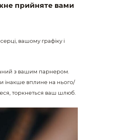
ожне прийняте вами
ерці, вашому графіку і
язаний з вашим парнером.
 чи інакше вплине на нього/
єтеся, торкнеться ваш шлюб.