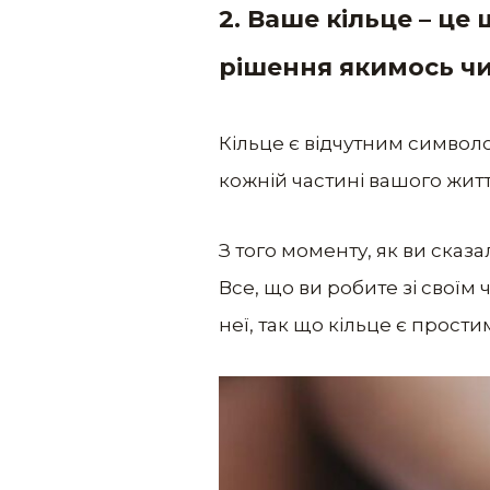
2. Ваше кільце – ц
рішення якимось чи
Кільце є відчутним символ
кожній частині вашого житт
З того моменту, як ви сказ
Все, що ви робите зі своїм 
неї, так що кільце є прост