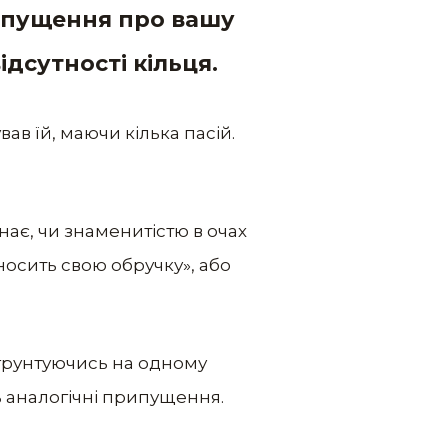
рипущення про вашу
дсутності кільця.
ав їй, маючи кілька пасій.
нає, чи знаменитістю в очах
носить свою обручку», або
 грунтуючись на одному
ь аналогічні припущення.