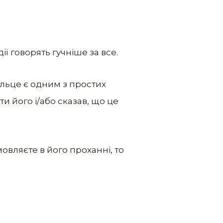
ї говорять гучніше за все.
ільце є одним з простих
 його і/або сказав, що це
овляєте в його проханні, то