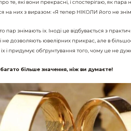
 про те, які вони прекрасні, і спостерігаю, як пара
я на них з виразом: «Я тепер НІКОЛИ його не зніму
о пар знімають їх. Іноді це відбувається з практи
і не дозволяють ювелірних прикрас, але в більшо
їх і придумує обґрунтування того, чому це не дуж
багато більше значення, ніж ви думаєте!