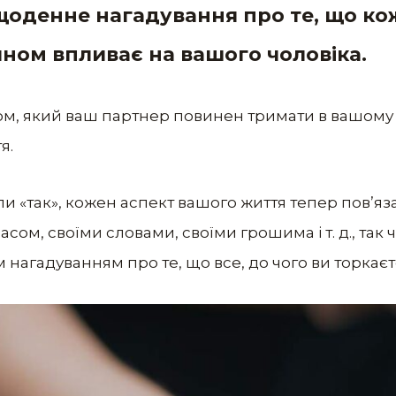
е щоденне нагадування про те, що к
ном впливає на вашого чоловіка.
ом, який ваш партнер повинен тримати в вашому с
я.
али «так», кожен аспект вашого життя тепер пов’
часом, своїми словами, своїми грошима і т. д., так
им нагадуванням про те, що все, до чого ви торка