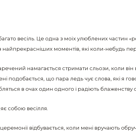
гато весіль. Це одна з моїх улюблених частин «р
 найпрекрасніших моментів, які коли-небудь пе
аречений намагається стримати сльози, коли він 
ні подобається, що пара ледь чує слова, які я го
бляться в очах один одного і радіють блаженству
яє собою весілля.
еремонії відбувається, коли мені вручають обру