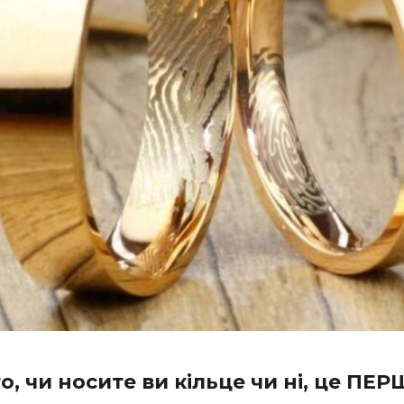
о, чи носите ви кільце чи ні, це ПЕ