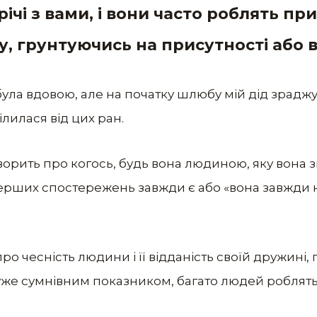
річі з вами, і вони часто роблять п
 грунтуючись на присутності або ві
ула вдовою, але на початку шлюбу мій дід зраджув
лилася від цих ран.
ворить про когось, будь вона людиною, яку вона з
перших спостережень завжди є або «вона завжди 
 чесність людини і її відданість своїй дружині,
 дуже сумнівним показником, багато людей роблят