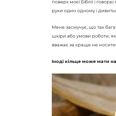
поверх моєї Біблії і говорю
руки один одному і дивитьс
Мене засмучує, що так багат
шкіри або умови роботи, як
вважає за краще не носити 
Іноді кільце може мати на