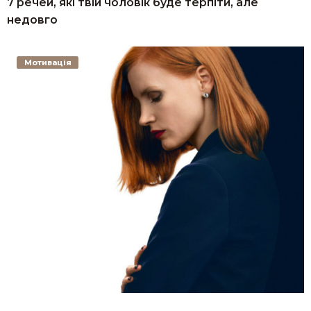
7 речей, які твій чоловік буде терпіти, але
недовго
Мотивація