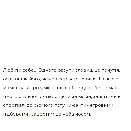
Любити себе… Одного разу ти зловиш це почуття,
осідлавши його, немов серфер – хвилю. І з цього
моменту ти зрозумієш, що любов до себе не має
нічого спільного з нарощеними віями, заняттями в
спортзалі до сьомого поту, 10-сантиметровими
підборами і задертим до неба носом.