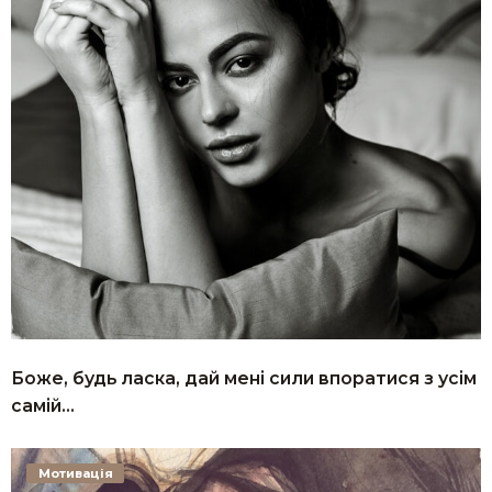
Боже, будь ласка, дай мені сили впоратися з усім
самій…
Мотивація