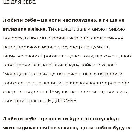
ЦЕ ДЛЯ СЕБЕ.
Любити себе – це коли час полудень, а ти ще не
вилазила з ліжка.
Ти сидиш із заплутаною гривою
волосся, в піжамі і строчиш чергове своє осяяння,
перетворюючи невловиму енергію думки в
відчутне слово. І робиш ти це не тому, що хочеш, щоб
тебе прочитали, наставили купу лайків і сказали
“молодець”, а тому що не можеш цього не робити і
тобі стає погано, коли ти не висловлюєш через себе
енергію творення. Тому що це твоє життя, твоя суть,
твоя пристрасть. ЦЕ ДЛЯ СЕБЕ.
Любити себе – це коли ти йдеш зі стосунків, в
яких задихаєшся і не чекаєш, що за тобою будуть