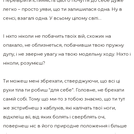
Перевірити істинність цього почуття до себе дуже
легко – просто уяви, що ти залишилася одна. Ну в
сенсі, взагалі одна. У всьому цілому світі…
І ніхто ніколи не побачить твоїх вій, схожих на
опахало, не облизнеться, побачивши твою пружну
дупу, і не зверне увагу на твою модельну ходу. Ніхто і
ніколи, розумієш?
Ти можеш мені збрехати, стверджуючи, що всі ці
рухи тіла ти робиш “для себе”. Головне, не брехати
самій собі. Тому що ми-то з тобою знаємо, що ти тут
же зістрибнеш з каблуків, які калічать твої ноги,
відклеїш вії, від яких болять і сверблять очі,
повернеш ніс в його природне положення і більше