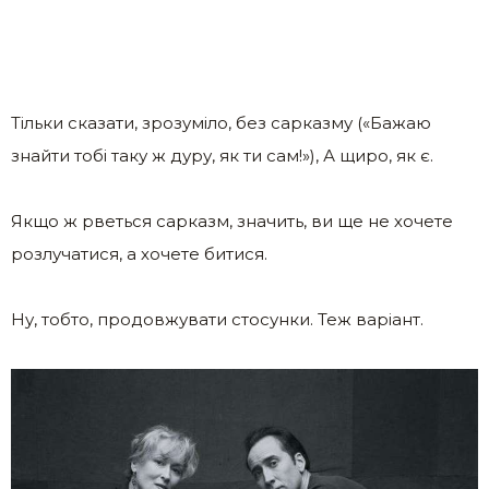
Тільки сказати, зрозуміло, без сарказму («Бажаю
знайти тобі таку ж дуру, як ти сам!»), А щиро, як є.
Якщо ж рветься сарказм, значить, ви ще не хочете
розлучатися, а хочете битися.
Ну, тобто, продовжувати стосунки. Теж варіант.