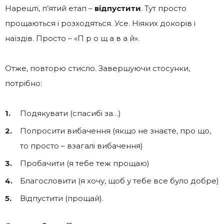
Нарешті, п’ятий етап –
відпустити
. Тут просто
прощаються і розходяться. Усе. Ніяких докорів і
наїздів. Просто – «П р о щ а в а й».
Отже, повторю стисло. Завершуючи стосунки,
потрібно:
Подякувати (спасибі за…)
Попросити вибачення (якщо не знаєте, про що,
то просто – взагалі вибачення)
Пробачити (я тебе теж прощаю)
Благословити (я хочу, щоб у тебе все було добре)
Відпустити (прощай).