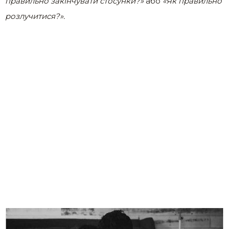
правильно закінчувати стосунки?»
або
«Як правильно
розлучитися?».