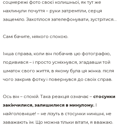
соцмережі фото своєї колишньої, як тут же
нахлинули почуття – руки затремтіли, серця
защеміло. Захотілося зателефонувати, зустрітися…
Самі бачите, ніякого спокою.
Інша справа, коли він побачив цю фотографію,
подивився – і просто усміхнувся, згадавши той
шматок свого життя, в якому була ця жінка. після
чого закрив фотку і повернувся до своїх справ.
Ось він – спокій. Така реакція означає –
стосунки
закінчилися, залишилися в минулому.
І
найголовніше! – не лізуть в стосунки нинішні, не
заважають їм. Що можна тільки вітати, я вважаю.