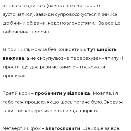
з іншою людиною (навіть якщо ви просто
зустрічалися), завжди супроводжується якимись
дрібними обідами, недомовленостями… За все це
вибачення і просять.
В принципі, можна без конкретики.
Тут щирість
важлива
, а не скрупульозне перерахування типу «І
прости, що два рази не виніс сміття, хоча ти
просила».
Третій крок –
пробачити у відповідь
. Мовляв, і я
тебе теж прощаю, якщо щось погане було. Знову ж
таки – не конкретика важлива, а щирість.
Четвертий крок –
благословити
. Швидше за все,