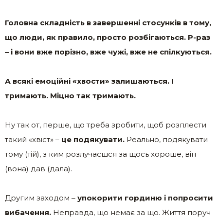
Головна складність в завершенні стосунків в тому,
що люди, як правило, просто розбігаються. Р-раз
– і вони вже порізно, вже чужі, вже не спілкуються.
А всякі емоційні «хвости» залишаються. І
тримають. Міцно так тримають.
Ну так от, перше, що треба зробити, щоб розплести
такий «хвіст» –
це подякувати.
Реально, подякувати
тому (тій), з ким розлучаєшся за щось хороше, він
(вона) дав (дала).
Другим заходом –
упокорити гординю і попросити
вибачення.
Неправда, що немає за що. Життя поруч