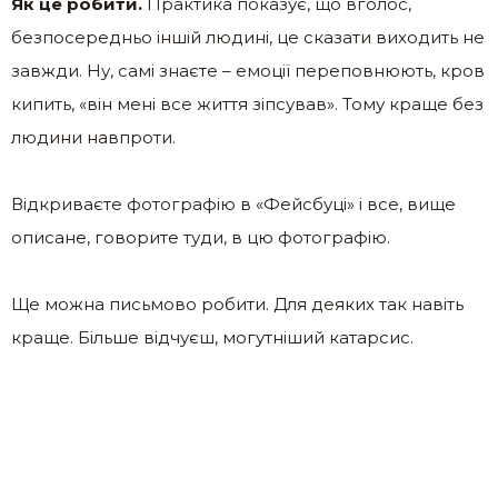
Як це робити.
Практика показує, що вголос,
безпосередньо іншій людині, це сказати виходить не
завжди. Ну, самі знаєте – емоції переповнюють, кров
кипить, «він мені все життя зіпсував». Тому краще без
людини навпроти.
Відкриваєте фотографію в «Фейсбуці» і все, вище
описане, говорите туди, в цю фотографію.
Ще можна письмово робити. Для деяких так навіть
краще. Більше відчуєш, могутніший катарсис.