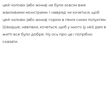
цей чоловік (або жінка) не були зовсім вже
жахливими монстрами. І навряд чи хочеться, щоб
цей чоловік (або жінка) горіли в пеклі синім полум’ям.
Швидше, навпаки, хочеться, щоб у нього (у неї) далі в
житті все було добре. Ну ось про це і потрібно
сказати.