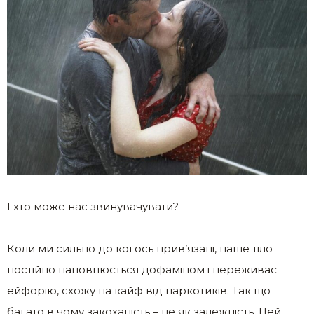
І хто може нас звинувачувати?
Коли ми сильно до когось прив’язані, наше тіло
постійно наповнюється дофаміном і переживає
ейфорію, схожу на кайф від наркотиків. Так що
багато в чому закоханість – це як залежність. Цей