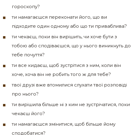
гороскопу?
ти намагаєшся переконати його, що ви
підходите один одному або що ти приваблива?
ти чекаєш, поки він вирішить, чи хоче бути з
тобою або сподіваєшся, що у нього виникнуть до
тебе почуття?
ти все кидаєш, щоб зустрітися з ним, коли він
хоче, хоча він не робить того ж для тебе?
твої друзі вже втомилися слухати твої розповіді
про нього?
ти вирішила більше ні з ким не зустрічатися, поки
чекаєш його?
ти намагаєшся змінитися, щоб більше йому
сподобатися?