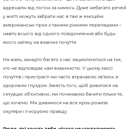
адреналін від погоні за кимось. Дуже небагато речей
у житті можуть забрати нас в такі ж емоційні
американські гірки з такими різкими перепадами –
навіть всього від одного повідомлення або будь-
якого натяку на взаємні почуття.
На жаль, занадто багато з нас зациклюються на тих,
хто не відповідає нам взаємністю. У цьому хаосі
почуттів і пристрасті ми часто втрачаємо зв’язок зі
здоровим глуздом. Замість того, щоб дивитися на
ситуацію об’єктивно, ми починаємо бачити тільки те,
що хочемо. Ми дивимося на все крізь рожеві
окуляри і ігноруємо правду:
Люди, які хочуть тебе, нічого не ускладнюють.