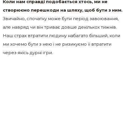
Коли нам справді подобається хтось, ми не
створюємо перешкоди на шляху, щоб бути з ним.
Звичайно, спочатку може бути період завоювання,
але навряд чи він триває довше декількох тижнів.
Наш страх втратити людину набагато більший, коли
ми хочемо бути з нею і не ризикуємо її втратити
через якісь дурні ігри.