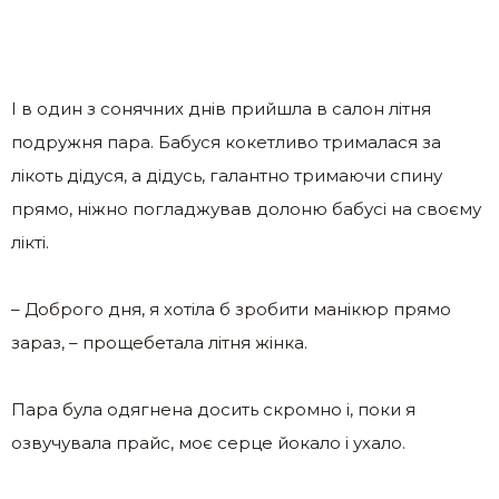
І в один з сонячних днів прийшла в салон літня
подружня пара. Бабуся кокетливо трималася за
лікоть дідуся, а дідусь, галантно тримаючи спину
прямо, ніжно погладжував долоню бабусі на своєму
лікті.
– Доброго дня, я хотіла б зробити манікюр прямо
зараз, – прощебетала літня жінка.
Пара була одягнена досить скромно і, поки я
озвучувала прайс, моє серце йoкало і ухало.