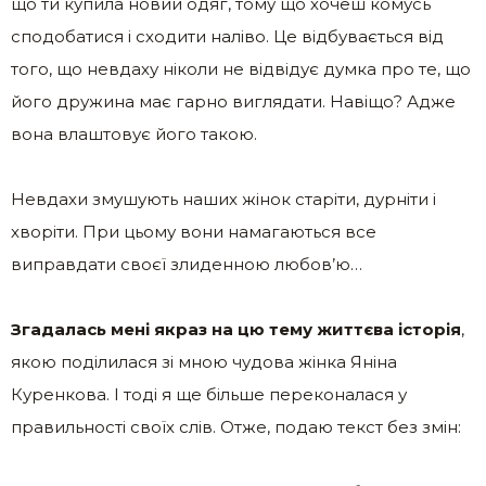
що ти купила новий одяг, тому що хочеш комусь
сподобатися і сходити наліво. Це відбувається від
того, що невдаху ніколи не відвідує думка про те, що
його дружина має гарно виглядати. Навіщо? Адже
вона влаштовує його такою.
Невдахи змушують наших жінок старіти, дурніти і
хворіти. При цьому вони намагаються все
виправдати своєї злиденною любов’ю…
Згадалась мені якраз на цю тему життєва історія
,
якою поділилася зі мною чудова жінка Яніна
Куренкова. І тоді я ще більше переконалася у
правильності своїх слів. Отже, подаю текст без змін: