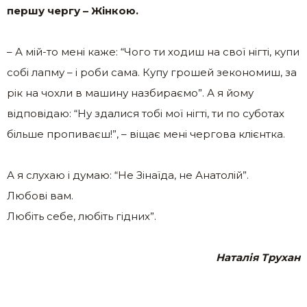
першу чергу – Жінкою.
– А мій-то мені каже: “Чого ти ходиш на свої нігті, купи
собі лапму – і роби сама. Купу грошей зекономиш, за
рік на чохли в машину назбираємо”. А я йому
відповідаю: “Ну здалися тобі мої нігті, ти по суботах
більше пропиваєш!”, – віщає мені чергова клієнтка.
А я слухаю і думаю: “Не Зінаїда, не Анатолій”.
Любові вам.
Любіть себе, любіть гідних”.
Наталія Трухан