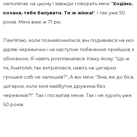
наполягає на цьому і завжди говорить мені: “
Ходімо,
кохана, тебе балувати. Ти ж жінка!
“. І так уже 50
років. Мені вже ж 71 рік.
Пам’ятаю, коли познайомилися, він подивився на мої
діряві черевички і на наступне побачення прийшов з
обновкою. Я навіть розплакалася. Кажу йому: “Що ж
ти, Анатолій, так витратився, навіть на цигарки
грошей собі не залишив?”, А він мені: “Зіна, які до біса
цигарки, коли моя майбутня дружина без
черевиків?!”. Так і посватав мене. Так і не курить уже
50 років.