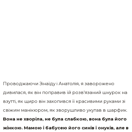
Проводжаючи Зінаїду і Анатолія, я заворожено
дивилася, як він поправив їй розв’язаний шнурок на
взутті, як щиро він захопився її красивими руками зі
свіжим манікюром, як зворушливо укутав в шарфик.
Вона не хворіла, не була слабкою, вона була його
жінкою. Мамою і бабусею його синів і онуків, але в